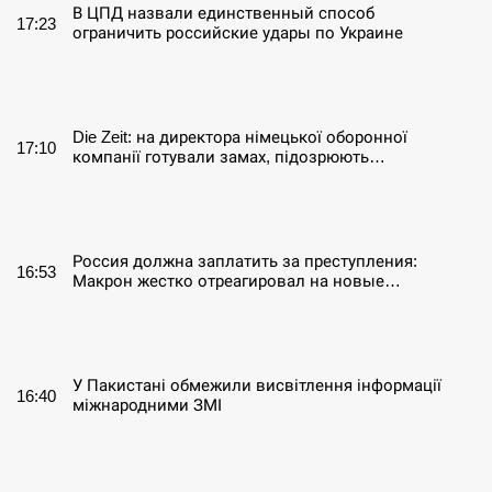
В ЦПД назвали единственный способ
17:23
ограничить российские удары по Украине
СЕРПЕНЬ
Die Zeit: на директора німецької оборонної
17:10
компанії готували замах, підозрюють…
СЕРПЕНЬ
Россия должна заплатить за преступления:
16:53
Макрон жестко отреагировал на новые…
СЕРПЕНЬ
У Пакистані обмежили висвітлення інформації
16:40
міжнародними ЗМІ
СЕРПЕНЬ