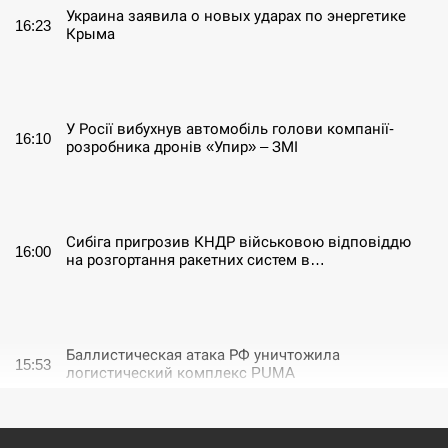
Украина заявила о новых ударах по энергетике
16:23
Крыма
СЕРПЕНЬ
У Росії вибухнув автомобіль голови компанії-
16:10
розробника дронів «Упир» – ЗМІ
СЕРПЕНЬ
Сибіга пригрозив КНДР військовою відповіддю
16:00
на розгортання ракетних систем в…
СЕРПЕНЬ
Баллистическая атака РФ уничтожила
15:53
логистический комплекс PUMA
СЕРПЕНЬ