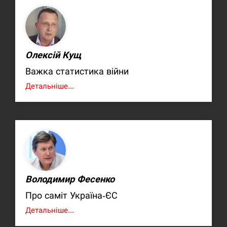
Олексій Кущ
Важка статистика війни
Детальніше...
Володимир Фесенко
Про саміт Україна-ЄС
Детальніше...