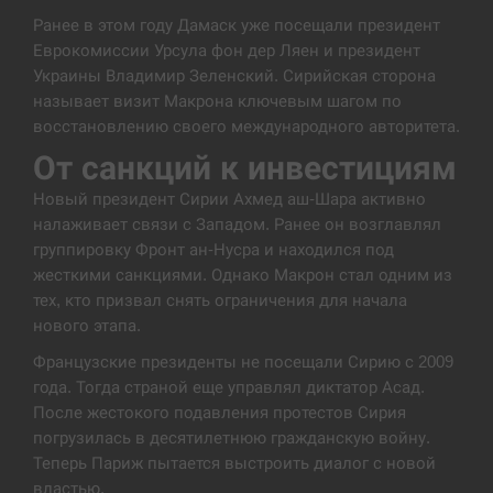
Ранее в этом году Дамаск уже посещали президент
В Москве пожаловались на “кратный рост” атак
13:53
Еврокомиссии Урсула фон дер Ляен и президент
дронов Украины
Украины Владимир Зеленский. Сирийская сторона
называет визит Макрона ключевым шагом по
СЕРПЕНЬ
восстановлению своего международного авторитета.
Біля українського літака в аеропорту Лейпцига
От санкций к инвестициям
13:40
виявили дрон, ймовірно, з…
Новый президент Сирии Ахмед аш-Шара активно
налаживает связи с Западом. Ранее он возглавлял
СЕРПЕНЬ
группировку Фронт ан-Нусра и находился под
жесткими санкциями. Однако Макрон стал одним из
“Они должны быть уничтожены”: в МИДе
13:23
ответили, как отреагируют на…
тех, кто призвал снять ограничения для начала
нового этапа.
СЕРПЕНЬ
Французские президенты не посещали Сирию с 2009
года. Тогда страной еще управлял диктатор Асад.
Тайвань проводить найбільші військові
После жестокого подавления протестов Сирия
13:10
навчання на тлі загрози вторгнення з…
погрузилась в десятилетнюю гражданскую войну.
Теперь Париж пытается выстроить диалог с новой
СЕРПЕНЬ
властью.