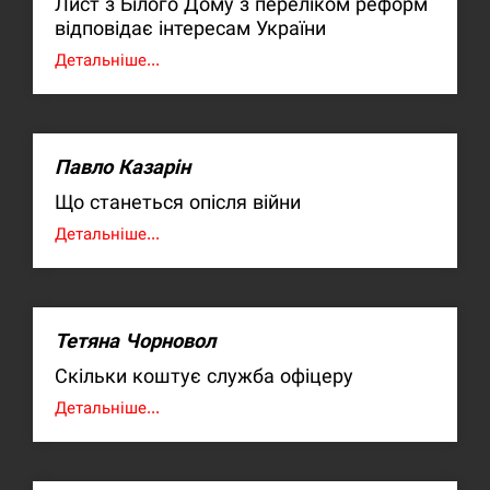
Лист з Білого Дому з переліком реформ
відповідає інтересам України
Детальніше...
Павло Казарін
Що станеться опісля війни
Детальніше...
Тетяна Чорновол
Скільки коштує служба офіцеру
Детальніше...