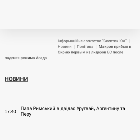
Інформаційне агентство "Скептик ЮА"
|
Новини
|
Політика
|
Макрон прибыл в
Сирию первым из лидеров ЕС после
падения режима Асада
НОВИНИ
СЕРПЕНЬ
Папа Римський відвідає Уругвай, Аргентину та
17:40
Перу
СЕРПЕНЬ