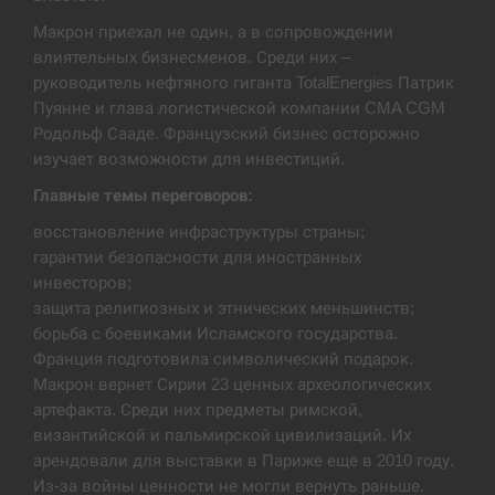
Макрон приехал не один, а в сопровождении
США обсуждают лицензии на Patriot для
12:53
Украины, несмотря на сомнения…
влиятельных бизнесменов. Среди них –
руководитель нефтяного гиганта TotalEnergies Патрик
СЕРПЕНЬ
Пуянне и глава логистической компании CMA CGM
Родольф Сааде. Французский бизнес осторожно
изучает возможности для инвестиций.
Латвія готова направити до 20 військових для
12:40
розблокування Ормузької протоки
Главные темы переговоров:
СЕРПЕНЬ
восстановление инфраструктуры страны;
гарантии безопасности для иностранных
инвесторов;
Силы обороны поразили российскую
12:23
переправу, склады и другие важные объекты…
защита религиозных и этнических меньшинств;
борьба с боевиками Исламского государства.
СЕРПЕНЬ
Франция подготовила символический подарок.
Макрон вернет Сирии 23 ценных археологических
артефакта. Среди них предметы римской,
У США зафіксували рекордний спалах
12:10
циклоспорозу, захворіли понад 10 тисяч…
византийской и пальмирской цивилизаций. Их
арендовали для выставки в Париже еще в 2010 году.
СЕРПЕНЬ
Из-за войны ценности не могли вернуть раньше.