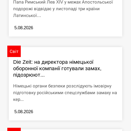
Папа Римський Лев XIV у межах Апостольської
подорожі відвідає у листопаді три країни
СЕРПЕНЬ
Латинської…
Под огнем “Эпицентр”, ROZETKA и “Новая
11:53
5.08.2026
почта”: что известно об…
СЕРПЕНЬ
Світ
У зоопарку Токіо через спеку загинули три
11:40
Die Zeit: на директора німецької
левиці
оборонної компанії готували замах,
підозрюют...
СЕРПЕНЬ
Німецькі органи безпеки розслідують імовірну
Россияне ударили “Бардеролями” по Харькову,
підготовку російськими спецслужбами замаху на
11:23
есть пострадавшие
кер...
ЩЕ...
5.08.2026