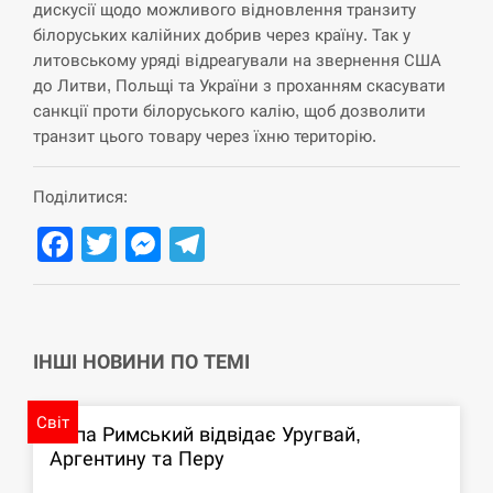
дискусії щодо можливого відновлення транзиту
СЕРПЕНЬ
білоруських калійних добрив через країну. Так у
литовському уряді відреагували на звернення США
США обсуждают лицензии на Patriot для
до Литви, Польщі та України з проханням скасувати
12:53
Украины, несмотря на сомнения…
санкції проти білоруського калію, щоб дозволити
транзит цього товару через їхню територію.
СЕРПЕНЬ
Поділитися:
Латвія готова направити до 20 військових для
12:40
розблокування Ормузької протоки
Facebook
Twitter
Messenger
Telegram
СЕРПЕНЬ
Силы обороны поразили российскую
12:23
переправу, склады и другие важные объекты…
ІНШІ НОВИНИ ПО ТЕМІ
СЕРПЕНЬ
Світ
Папа Римський відвідає Уругвай,
Аргентину та Перу
У США зафіксували рекордний спалах
12:10
циклоспорозу, захворіли понад 10 тисяч…