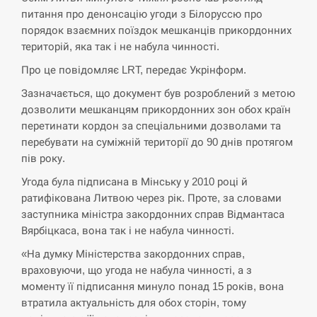
питання про денонсацію угоди з Білоруссю про
СЕРПЕНЬ
порядок взаємних поїздок мешканців прикордонних
територій, яка так і не набула чинності.
Экс-послу в США Стефанишиной вручили новое
14:53
подозрение и избирают меру…
Про це повідомляє LRT, передає Укрінформ.
Зазначається, що документ був розроблений з метою
СЕРПЕНЬ
дозволити мешканцям прикордонних зон обох країн
перетинати кордон за спеціальними дозволами та
У Росії розгортається ракетний підрозділ КНДР –
14:40
Reuters
перебувати на суміжній території до 90 днів протягом
пів року.
СЕРПЕНЬ
Угода була підписана в Мінську у 2010 році й
ратифікована Литвою через рік. Проте, за словами
Поставки ракет для ПВО сократились втрое,
заступника міністра закордонних справ Відмантаса
14:23
хотя у партнеров они…
Вярбіцкаса, вона так і не набула чинності.
«На думку Міністерства закордонних справ,
СЕРПЕНЬ
враховуючи, що угода не набула чинності, а з
моменту її підписання минуло понад 15 років, вона
У Румунії затоплять чотири баржі для
14:10
збільшення потоку води до…
втратила актуальність для обох сторін, тому