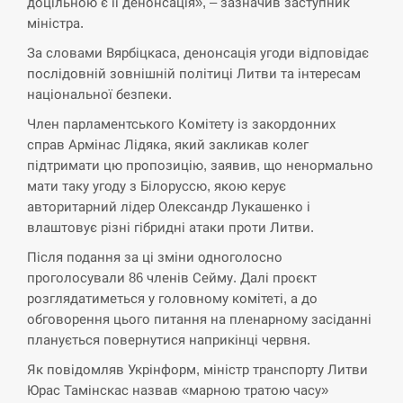
доцільною є її денонсація», – зазначив заступник
СЕРПЕНЬ
міністра.
За словами Вярбіцкаса, денонсація угоди відповідає
В Москве пожаловались на “кратный рост” атак
послідовній зовнішній політиці Литви та інтересам
13:53
дронов Украины
національної безпеки.
СЕРПЕНЬ
Член парламентського Комітету із закордонних
справ Армінас Лідяка, який закликав колег
підтримати цю пропозицію, заявив, що ненормально
Біля українського літака в аеропорту Лейпцига
13:40
виявили дрон, ймовірно, з…
мати таку угоду з Білоруссю, якою керує
авторитарний лідер Олександр Лукашенко і
СЕРПЕНЬ
влаштовує різні гібридні атаки проти Литви.
Після подання за ці зміни одноголосно
“Они должны быть уничтожены”: в МИДе
проголосували 86 членів Сейму. Далі проєкт
13:23
ответили, как отреагируют на…
розглядатиметься у головному комітеті, а до
обговорення цього питання на пленарному засіданні
СЕРПЕНЬ
планується повернутися наприкінці червня.
Як повідомляв Укрінформ, міністр транспорту Литви
Тайвань проводить найбільші військові
13:10
навчання на тлі загрози вторгнення з…
Юрас Тамінскас назвав «марною тратою часу»