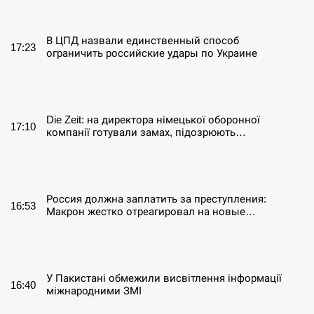
СЕРПЕНЬ
В ЦПД назвали единственный способ
17:23
ограничить российские удары по Украине
СЕРПЕНЬ
Die Zeit: на директора німецької оборонної
17:10
компанії готували замах, підозрюють…
СЕРПЕНЬ
Россия должна заплатить за преступления:
16:53
Макрон жестко отреагировал на новые…
СЕРПЕНЬ
У Пакистані обмежили висвітлення інформації
16:40
міжнародними ЗМІ