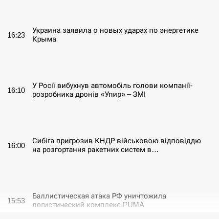
СЕРПЕНЬ
Украина заявила о новых ударах по энергетике
16:23
Крыма
СЕРПЕНЬ
У Росії вибухнув автомобіль голови компанії-
16:10
розробника дронів «Упир» – ЗМІ
СЕРПЕНЬ
Сибіга пригрозив КНДР військовою відповіддю
16:00
на розгортання ракетних систем в…
СЕРПЕНЬ
Баллистическая атака РФ уничтожила
15:53
логистический комплекс PUMA