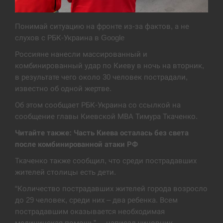
Экс-послу в США Стефанишиной вручили новое
14:53
подозрение и избирают меру…
Понимай ситуацию на фронте из-за фактов, а не
слухов с РБК-Украина в Google
СЕРПЕНЬ
Россияне нанесли массированный и
комбинированный удар по Киеву в ночь на вторник,
У Росії розгортається ракетний підрозділ КНДР –
14:40
в результате чего около 30 человек пострадали,
Reuters
известно об одной жертве.
СЕРПЕНЬ
Об этом сообщает РБК-Украина со ссылкой на
сообщение главы Киевской МВА Тимура Ткаченко.
Поставки ракет для ПВО сократились втрое,
14:23
Читайте также: Часть Киева осталась без света
хотя у партнеров они…
после комбинированной атаки РФ
СЕРПЕНЬ
Ткаченко также сообщил, что среди пострадавших
жителей столицы есть дети.
У Румунії затоплять чотири баржі для
14:10
“Количество пострадавших жителей города возросло
збільшення потоку води до…
до 29 человек, среди них – два ребенка. Всем
пострадавшим оказывается необходимая
СЕРПЕНЬ
медицинская помощь”, – написал чиновник.