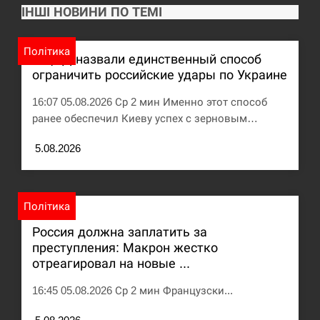
ІНШІ НОВИНИ ПО ТЕМІ
США обсуждают лицензии на Patriot для
12:53
Украины, несмотря на сомнения…
Політика
В ЦПД назвали единственный способ
СЕРПЕНЬ
ограничить российские удары по Украине
16:07 05.08.2026 Ср 2 мин Именно этот способ
Латвія готова направити до 20 військових для
12:40
розблокування Ормузької протоки
ранее обеспечил Киеву успех с зерновым…
5.08.2026
СЕРПЕНЬ
Силы обороны поразили российскую
12:23
переправу, склады и другие важные объекты…
Політика
СЕРПЕНЬ
Россия должна заплатить за
преступления: Макрон жестко
отреагировал на новые ...
У США зафіксували рекордний спалах
12:10
циклоспорозу, захворіли понад 10 тисяч…
16:45 05.08.2026 Ср 2 мин Французски...
СЕРПЕНЬ