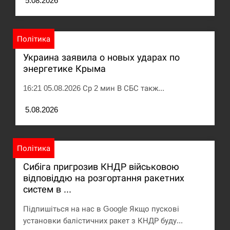
5.08.2026
Под огнем “Эпицентр”, ROZETKA и “Новая
11:53
почта”: что известно об…
Політика
СЕРПЕНЬ
Украина заявила о новых ударах по
энергетике Крыма
У зоопарку Токіо через спеку загинули три
11:40
левиці
16:21 05.08.2026 Ср 2 мин В СБС такж...
СЕРПЕНЬ
5.08.2026
Россияне ударили “Бардеролями” по Харькову,
11:23
есть пострадавшие
Політика
Сибіга пригрозив КНДР військовою
ЩЕ...
відповіддю на розгортання ракетних
систем в ...
Підпишіться на нас в Google Якщо пускові
установки балістичних ракет з КНДР буду...