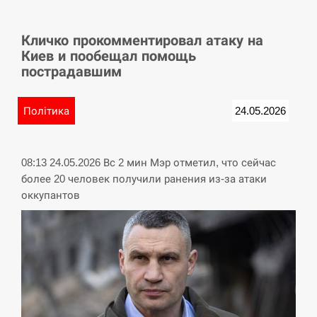
СЕРПЕНЬ
Кличко прокомментировал атаку на
У Німеччині удар блискавки розділив навпіл
15:40
Киев и пообещал помощь
місто в Баварії
пострадавшим
СЕРПЕНЬ
Політика
24.05.2026
Пытки военнообязанного на Закарпатье:
15:23
работнику ТЦК грозит тюрьма
08:13 24.05.2026 Вс 2 мин Мэр отметил, что сейчас
СЕРПЕНЬ
более 20 человек получили ранения из-за атаки
оккупантов
Іспанія попросила партнерів не критикувати
15:10
Марокко через міграційну кризу –…
СЕРПЕНЬ
РФ провела новий раунд таємних зустрічей з
15:00
Європою щодо війни…