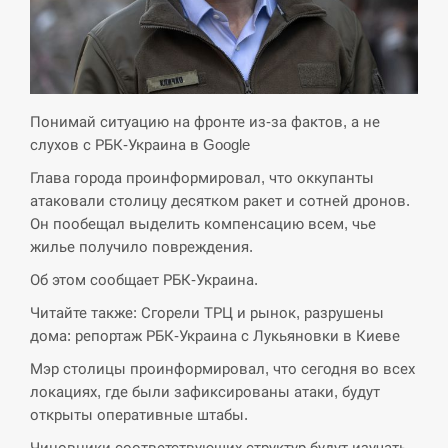
СЕРПЕНЬ
Экс-послу в США Стефанишиной вручили новое
14:53
подозрение и избирают меру…
Понимай ситуацию на фронте из-за фактов, а не
СЕРПЕНЬ
слухов с РБК-Украина в Google
Глава города проинформировал, что оккупанты
У Росії розгортається ракетний підрозділ КНДР –
14:40
атаковали столицу десятком ракет и сотней дронов.
Reuters
Он пообещал выделить компенсацию всем, чье
жилье получило повреждения.
СЕРПЕНЬ
Об этом сообщает РБК-Украина.
Поставки ракет для ПВО сократились втрое,
14:23
Читайте также: Сгорели ТРЦ и рынок, разрушены
хотя у партнеров они…
дома: репортаж РБК-Украина с Лукьяновки в Киеве
СЕРПЕНЬ
Мэр столицы проинформировал, что сегодня во всех
локациях, где были зафиксированы атаки, будут
У Румунії затоплять чотири баржі для
открыты оперативные штабы.
14:10
збільшення потоку води до…
Чиновники соответствующих структур будут изучать