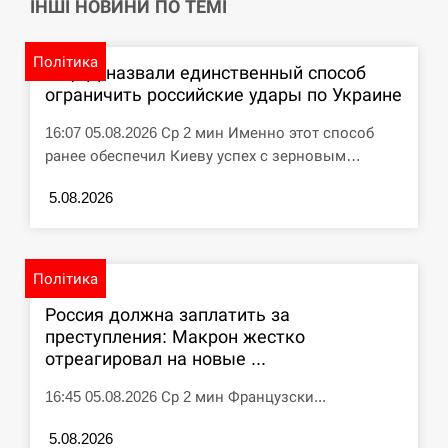
ІНШІ НОВИНИ ПО ТЕМІ
СЕРПЕНЬ
Політика
В ЦПД назвали единственный способ
США обсуждают лицензии на Patriot для
12:53
ограничить российские удары по Украине
Украины, несмотря на сомнения…
16:07 05.08.2026 Ср 2 мин Именно этот способ
СЕРПЕНЬ
ранее обеспечил Киеву успех с зерновым…
Латвія готова направити до 20 військових для
5.08.2026
12:40
розблокування Ормузької протоки
СЕРПЕНЬ
Політика
Силы обороны поразили российскую
Россия должна заплатить за
12:23
переправу, склады и другие важные объекты…
преступления: Макрон жестко
отреагировал на новые ...
СЕРПЕНЬ
16:45 05.08.2026 Ср 2 мин Французски...
У США зафіксували рекордний спалах
12:10
циклоспорозу, захворіли понад 10 тисяч…
5.08.2026