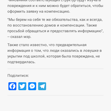
повреждения и к ним можно будет обратиться, чтобы
СЕРПЕНЬ
оформить заявку на компенсацию.
В Москве пожаловались на “кратный рост” атак
“Мы берем на себя те же обязательства, как и всегда,
13:53
дронов Украины
по восстановлению домов и компенсации. Также
просьбой обращаться и предоставлять информацию”,
СЕРПЕНЬ
– сказал мэр.
Также стало известно, что предварительная
Біля українського літака в аеропорту Лейпцига
13:40
информация о том, что люди оказались в ловушке в
виявили дрон, ймовірно, з…
укрытии под школой, которая была повреждена, не
подтвердилась.
СЕРПЕНЬ
“Они должны быть уничтожены”: в МИДе
Поділитися:
13:23
ответили, как отреагируют на…
Facebook
Twitter
Messenger
Telegram
СЕРПЕНЬ
Тайвань проводить найбільші військові
13:10
навчання на тлі загрози вторгнення з…