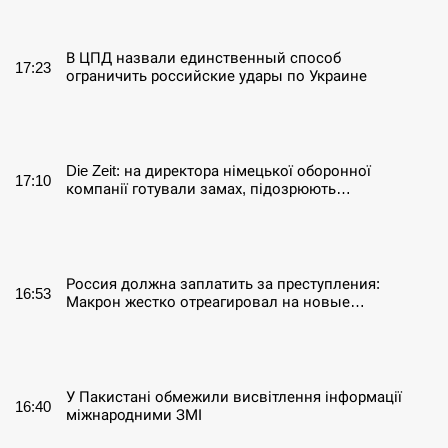
СЕРПЕНЬ
В ЦПД назвали единственный способ
17:23
ограничить российские удары по Украине
СЕРПЕНЬ
Die Zeit: на директора німецької оборонної
17:10
компанії готували замах, підозрюють…
СЕРПЕНЬ
Россия должна заплатить за преступления:
16:53
Макрон жестко отреагировал на новые…
СЕРПЕНЬ
У Пакистані обмежили висвітлення інформації
16:40
міжнародними ЗМІ