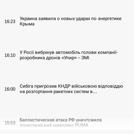
СЕРПЕНЬ
Украина заявила о новых ударах по энергетике
16:23
Крыма
СЕРПЕНЬ
У Росії вибухнув автомобіль голови компанії-
16:10
розробника дронів «Упир» – ЗМІ
СЕРПЕНЬ
Сибіга пригрозив КНДР військовою відповіддю
16:00
на розгортання ракетних систем в…
СЕРПЕНЬ
Баллистическая атака РФ уничтожила
15:53
логистический комплекс PUMA