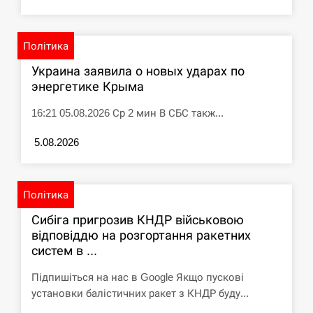
СЕРПЕНЬ
Політика
Под огнем “Эпицентр”, ROZETKA и “Новая
11:53
Украина заявила о новых ударах по
почта”: что известно об…
энергетике Крыма
СЕРПЕНЬ
16:21 05.08.2026 Ср 2 мин В СБС такж...
У зоопарку Токіо через спеку загинули три
5.08.2026
11:40
левиці
СЕРПЕНЬ
Політика
Россияне ударили “Бардеролями” по Харькову,
Сибіга пригрозив КНДР військовою
11:23
есть пострадавшие
відповіддю на розгортання ракетних
систем в ...
ЩЕ...
Підпишіться на нас в Google Якщо пускові
установки балістичних ракет з КНДР буду...