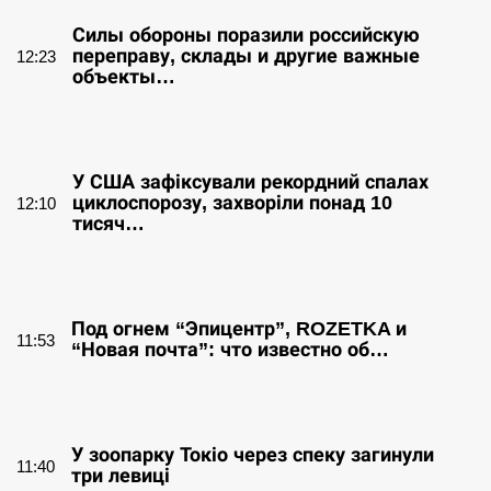
Силы обороны поразили российскую
переправу, склады и другие важные
12:23
объекты…
СЕРПЕНЬ
У США зафіксували рекордний спалах
циклоспорозу, захворіли понад 10
12:10
тисяч…
СЕРПЕНЬ
Под огнем “Эпицентр”, ROZETKA и
11:53
“Новая почта”: что известно об…
СЕРПЕНЬ
У зоопарку Токіо через спеку загинули
11:40
три левиці