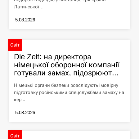
Латинської…
СЕРПЕНЬ
5.08.2026
Силы обороны поразили российскую
переправу, склады и другие важные
12:23
объекты…
Світ
СЕРПЕНЬ
Die Zeit: на директора
німецької оборонної компанії
У США зафіксували рекордний спалах
готували замах, підозрюют...
циклоспорозу, захворіли понад 10
12:10
тисяч…
Німецькі органи безпеки розслідують імовірну
підготовку російськими спецслужбами замаху на
СЕРПЕНЬ
кер...
Под огнем “Эпицентр”, ROZETKA и
5.08.2026
11:53
“Новая почта”: что известно об…
СЕРПЕНЬ
Світ