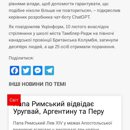
СЕРПЕНЬ
рівнями влади, щоб допомогти гарантувати, що
подібне ніколи більше не повториться», – підкреслив
“Они должны быть уничтожены”: в
керівник розробника чат-боту ChatGPT.
13:23
МИДе ответили, как отреагируют на…
Як повідомляв Укрінформ, 10 лютого внаслідок
стрілянини у школі міста Тамблер-Ридж на півночі
СЕРПЕНЬ
канадської провінції Британська Колумбія, загинули
десятеро людей, а ще 25 осіб отримали поранення.
Тайвань проводить найбільші військові
13:10
навчання на тлі загрози вторгнення з…
Поділитися:
Facebook
Twitter
Messenger
Telegram
СЕРПЕНЬ
ІНШІ НОВИНИ ПО ТЕМІ
США обсуждают лицензии на Patriot для
12:53
Украины, несмотря на сомнения…
Світ
Папа Римський відвідає
СЕРПЕНЬ
Уругвай, Аргентину та Перу
Латвія готова направити до 20
військових для розблокування
Папа Римський Лев XIV у межах Апостольської
12:40
Ормузької протоки
подорожі відвідає у листопаді три країни