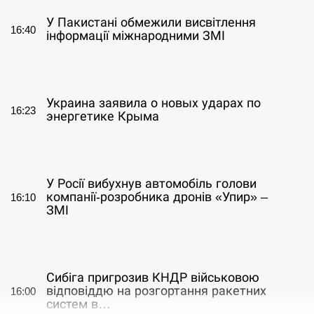
У Пакистані обмежили висвітлення
16:40
інформації міжнародними ЗМІ
СЕРПЕНЬ
Украина заявила о новых ударах по
16:23
энергетике Крыма
СЕРПЕНЬ
У Росії вибухнув автомобіль голови
компанії-розробника дронів «Упир» –
16:10
ЗМІ
СЕРПЕНЬ
Сибіга пригрозив КНДР військовою
відповіддю на розгортання ракетних
16:00
систем в…