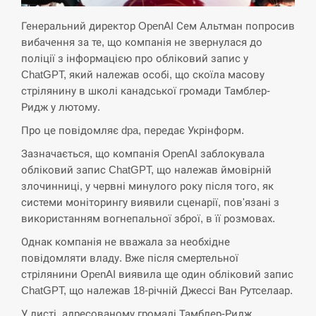
критикувати Марокко через міграційну
15:10
кризу –…
Генеральний директор OpenAI Сем Альтман попросив
вибачення за те, що компанія не звернулася до
СЕРПЕНЬ
поліції з інформацією про обліковий запис у
ChatGPT, який належав особі, що скоїла масову
стрілянину в школі канадської громади Тамблер-
РФ провела новий раунд таємних
15:00
зустрічей з Європою щодо війни…
Ридж у лютому.
Про це повідомляє dpa, передає Укрінформ.
СЕРПЕНЬ
Зазначається, що компанія OpenAI заблокувала
обліковий запис ChatGPT, що належав ймовірній
Экс-послу в США Стефанишиной
злочинниці, у червні минулого року після того, як
вручили новое подозрение и избирают
14:53
меру…
системи моніторингу виявили сценарії, пов'язані з
використанням вогнепальної зброї, в її розмовах.
СЕРПЕНЬ
Однак компанія не вважала за необхідне
повідомляти владу. Вже після смертельної
У Росії розгортається ракетний підрозділ
стрілянини OpenAI виявила ще один обліковий запис
14:40
КНДР – Reuters
ChatGPT, що належав 18-річній Джессі Ван Рутселаар.
У листі, адресованому громаді Тамблер-Ридж,