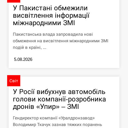
У Пакистані обмежили
У зоопарку Токіо через спеку загинули
11:40
три левиці
висвітлення інформації
міжнародними ЗМІ
СЕРПЕНЬ
Пакистанська влада запровадила нові
Россияне ударили “Бардеролями” по
обмеження на висвітлення міжнародними ЗМІ
11:23
Харькову, есть пострадавшие
подій в країні, ...
ЩЕ...
5.08.2026
Світ
У Росії вибухнув автомобіль
голови компанії-розробника
дронів «Упир» – ЗМІ
Гендиректор компанії «Уралдронзавод»
Володимир Ткачук зазнав тяжких поранень