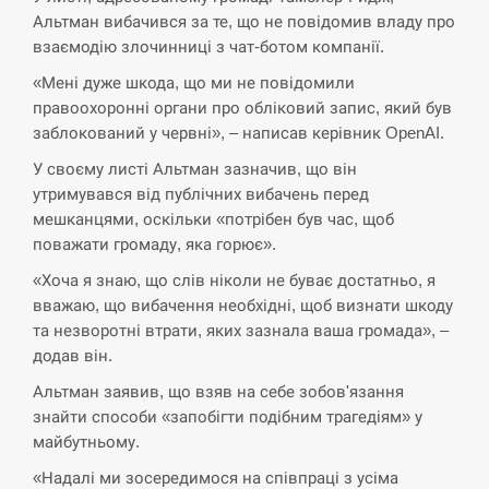
СЕРПЕНЬ
Альтман вибачився за те, що не повідомив владу про
взаємодію злочинниці з чат-ботом компанії.
Поставки ракет для ПВО сократились
14:23
втрое, хотя у партнеров они…
«Мені дуже шкода, що ми не повідомили
правоохоронні органи про обліковий запис, який був
СЕРПЕНЬ
заблокований у червні», – написав керівник OpenAI.
У своєму листі Альтман зазначив, що він
У Румунії затоплять чотири баржі для
14:10
утримувався від публічних вибачень перед
збільшення потоку води до…
мешканцями, оскільки «потрібен був час, щоб
поважати громаду, яка горює».
СЕРПЕНЬ
«Хоча я знаю, що слів ніколи не буває достатньо, я
В Москве пожаловались на “кратный
вважаю, що вибачення необхідні, щоб визнати шкоду
13:53
рост” атак дронов Украины
та незворотні втрати, яких зазнала ваша громада», –
додав він.
СЕРПЕНЬ
Альтман заявив, що взяв на себе зобов'язання
знайти способи «запобігти подібним трагедіям» у
Біля українського літака в аеропорту
13:40
майбутньому.
Лейпцига виявили дрон, ймовірно, з…
«Надалі ми зосередимося на співпраці з усіма