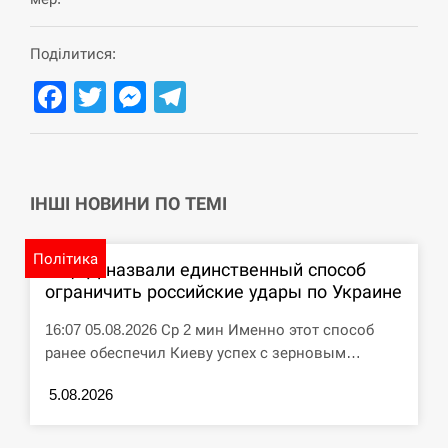
СЕРПЕНЬ
Поділитися:
Под огнем “Эпицентр”, ROZETKA и “Новая
Facebook
Twitter
Messenger
Telegram
11:53
почта”: что известно об…
СЕРПЕНЬ
У зоопарку Токіо через спеку загинули три
ІНШІ НОВИНИ ПО ТЕМІ
11:40
левиці
Політика
СЕРПЕНЬ
В ЦПД назвали единственный способ
ограничить российские удары по Украине
Россияне ударили “Бардеролями” по Харькову,
11:23
есть пострадавшие
16:07 05.08.2026 Ср 2 мин Именно этот способ
ранее обеспечил Киеву успех с зерновым…
ЩЕ...
5.08.2026