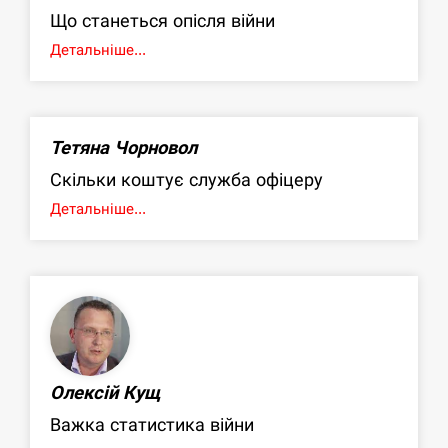
Що станеться опісля війни
Детальніше...
Тетяна Чорновол
Скільки коштує служба офіцеру
Детальніше...
Олексій Кущ
Важка статистика війни