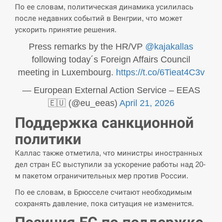
По ее словам, политическая динамика усилилась
СЕРПЕНЬ
после недавних событий в Венгрии, что может
ускорить принятие решения.
В Москве пожаловались на “кратный рост” атак
13:53
дронов Украины
Press remarks by the HR/VP
@kajakallas
following today´s Foreign Affairs Council
СЕРПЕНЬ
meeting in Luxembourg.
https://t.co/6Tieat4C3v
— European External Action Service – EEAS
Біля українського літака в аеропорту Лейпцига
13:40
виявили дрон, ймовірно, з…
🇪🇺 (@eu_eeas)
April 21, 2026
Поддержка санкционной
СЕРПЕНЬ
политики
“Они должны быть уничтожены”: в МИДе
Каллас также отметила, что министры иностранных
13:23
ответили, как отреагируют на…
дел стран ЕС выступили за ускорение работы над 20-
м пакетом ограничительных мер против России.
СЕРПЕНЬ
По ее словам, в Брюсселе считают необходимым
сохранять давление, пока ситуация не изменится.
Тайвань проводить найбільші військові
13:10
навчання на тлі загрози вторгнення з…