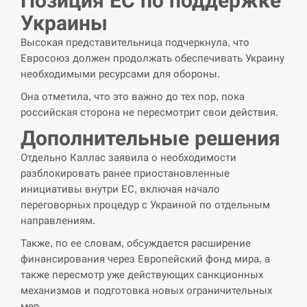
Позиция ЕС по поддержке
Украины
СЕРПЕНЬ
Высокая представительница подчеркнула, что
США обсуждают лицензии на Patriot для
Евросоюз должен продолжать обеспечивать Украину
12:53
Украины, несмотря на сомнения…
необходимыми ресурсами для обороны.
Она отметила, что это важно до тех пор, пока
СЕРПЕНЬ
российская сторона не пересмотрит свои действия.
Латвія готова направити до 20 військових для
Дополнительные решения
12:40
розблокування Ормузької протоки
Отдельно Каллас заявила о необходимости
разблокировать ранее приостановленные
СЕРПЕНЬ
инициативы внутри ЕС, включая начало
переговорных процедур с Украиной по отдельным
Силы обороны поразили российскую
12:23
направлениям.
переправу, склады и другие важные объекты…
Также, по ее словам, обсуждается расширение
СЕРПЕНЬ
финансирования через Европейский фонд мира, а
также пересмотр уже действующих санкционных
У США зафіксували рекордний спалах
механизмов и подготовка новых ограничительных
12:10
циклоспорозу, захворіли понад 10 тисяч…
мер.