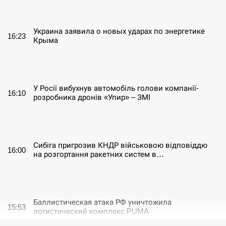
СЕРПЕНЬ
Украина заявила о новых ударах по энергетике
16:23
Крыма
СЕРПЕНЬ
У Росії вибухнув автомобіль голови компанії-
16:10
розробника дронів «Упир» – ЗМІ
СЕРПЕНЬ
Сибіга пригрозив КНДР військовою відповіддю
16:00
на розгортання ракетних систем в…
СЕРПЕНЬ
Баллистическая атака РФ уничтожила
15:53
логистический комплекс PUMA