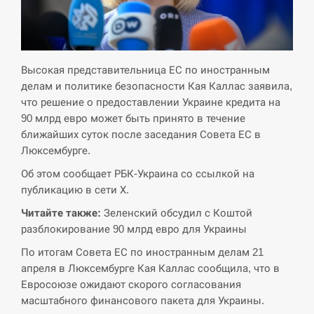
СЕРПЕНЬ
Экс-послу в США Стефанишиной вручили новое
14:53
подозрение и избирают меру…
Высокая представительница ЕС по иностранным
делам и политике безопасности Кая Каллас заявила,
СЕРПЕНЬ
что решение о предоставлении Украине кредита на
90 млрд евро может быть принято в течение
У Росії розгортається ракетний підрозділ КНДР –
ближайших суток после заседания Совета ЕС в
14:40
Reuters
Люксембурге.
СЕРПЕНЬ
Об этом сообщает РБК-Украина со ссылкой на
публикацию в сети Х.
Поставки ракет для ПВО сократились втрое,
Читайте также:
Зеленский обсудил с Коштой
14:23
хотя у партнеров они…
разблокирование 90 млрд евро для Украины
По итогам Совета ЕС по иностранным делам 21
СЕРПЕНЬ
апреля в Люксембурге Кая Каллас сообщила, что в
Евросоюзе ожидают скорого согласования
У Румунії затоплять чотири баржі для
14:10
збільшення потоку води до…
масштабного финансового пакета для Украины.