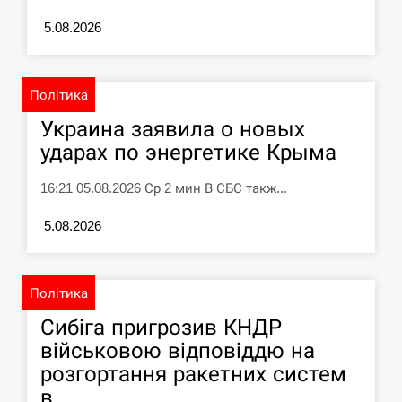
СЕРПЕНЬ
5.08.2026
Силы обороны поразили российскую
переправу, склады и другие важные
12:23
Політика
объекты…
Украина заявила о новых
СЕРПЕНЬ
ударах по энергетике Крыма
У США зафіксували рекордний спалах
16:21 05.08.2026 Ср 2 мин В СБС такж...
циклоспорозу, захворіли понад 10
12:10
тисяч…
5.08.2026
СЕРПЕНЬ
Політика
Под огнем “Эпицентр”, ROZETKA и
11:53
“Новая почта”: что известно об…
Сибіга пригрозив КНДР
військовою відповіддю на
СЕРПЕНЬ
розгортання ракетних систем
в ...