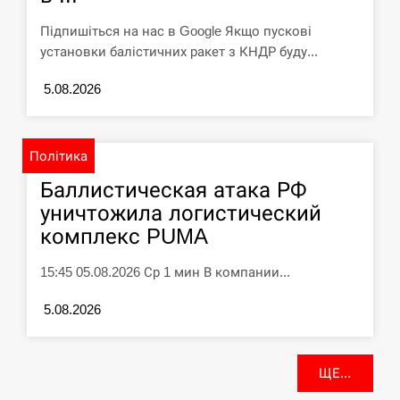
У зоопарку Токіо через спеку загинули
11:40
три левиці
Підпишіться на нас в Google Якщо пускові
установки балістичних ракет з КНДР буду...
СЕРПЕНЬ
5.08.2026
Россияне ударили “Бардеролями” по
11:23
Харькову, есть пострадавшие
Політика
ЩЕ...
Баллистическая атака РФ
уничтожила логистический
комплекс PUMA
15:45 05.08.2026 Ср 1 мин В компании...
5.08.2026
ЩЕ...