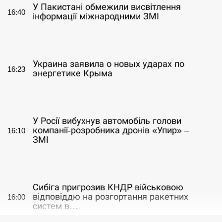
У Пакистані обмежили висвітлення
16:40
інформації міжнародними ЗМІ
СЕРПЕНЬ
Украина заявила о новых ударах по
16:23
энергетике Крыма
СЕРПЕНЬ
У Росії вибухнув автомобіль голови
компанії-розробника дронів «Упир» –
16:10
ЗМІ
СЕРПЕНЬ
Сибіга пригрозив КНДР військовою
відповіддю на розгортання ракетних
16:00
систем в…