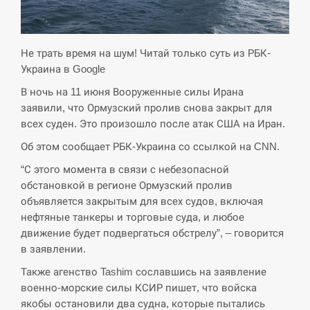
кризу –…
СЕРПЕНЬ
Не трать время на шум! Читай только суть из РБК-
Украина в Google
РФ провела новий раунд таємних
15:00
зустрічей з Європою щодо війни…
В ночь на 11 июня Вооруженные силы Ирана
заявили, что Ормузский пролив снова закрыт для
всех суден. Это произошло после атак США на Иран.
СЕРПЕНЬ
Об этом сообщает РБК-Украина со ссылкой на CNN.
Экс-послу в США Стефанишиной
“С этого момента в связи с небезопасной
вручили новое подозрение и избирают
14:53
меру…
обстановкой в регионе Ормузский пролив
объявляется закрытым для всех судов, включая
нефтяные танкеры и торговые суда, и любое
СЕРПЕНЬ
движение будет подвергаться обстрелу”, – говорится
в заявлении.
У Росії розгортається ракетний підрозділ
14:40
КНДР – Reuters
Также агенство Tashim сославшись на заявление
военно-морские силы КСИР пишет, что войска
СЕРПЕНЬ
якобы остановили два судна, которые пытались