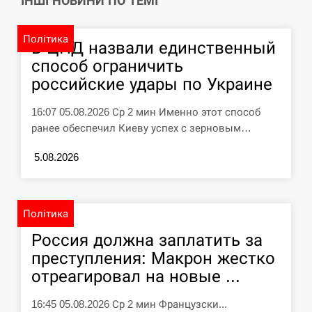
ІНШІ НОВИНИ ПО ТЕМІ
“Они должны быть уничтожены”: в
13:23
Політика
МИДе ответили, как отреагируют на…
В ЦПД назвали единственный
способ ограничить
СЕРПЕНЬ
российские удары по Украине
Тайвань проводить найбільші військові
16:07 05.08.2026 Ср 2 мин Именно этот способ
13:10
навчання на тлі загрози вторгнення з…
ранее обеспечил Киеву успех с зерновым…
СЕРПЕНЬ
5.08.2026
США обсуждают лицензии на Patriot для
12:53
Украины, несмотря на сомнения…
Політика
СЕРПЕНЬ
Россия должна заплатить за
преступления: Макрон жестко
Латвія готова направити до 20
отреагировал на новые ...
військових для розблокування
12:40
Ормузької протоки
16:45 05.08.2026 Ср 2 мин Французски...