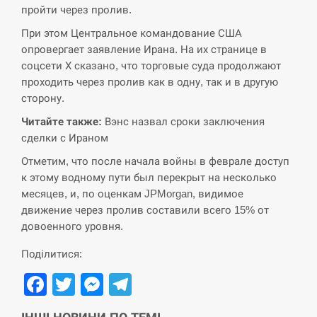
пройти через пролив.
Поставки ракет для ПВО сократились
14:23
При этом Центральное командование США
втрое, хотя у партнеров они…
опровергает заявление Ирана. На их странице в
соцсети Х сказано, что торговые суда продолжают
СЕРПЕНЬ
проходить через пролив как в одну, так и в другую
сторону.
У Румунії затоплять чотири баржі для
14:10
збільшення потоку води до…
Читайте также:
Вэнс назвал сроки заключения
сделки с Ираном
СЕРПЕНЬ
Отметим, что после начала войны в феврале доступ
к этому водному пути был перекрыт на несколько
В Москве пожаловались на “кратный
13:53
месяцев, и, по оценкам JPMorgan, видимое
рост” атак дронов Украины
движение через пролив составили всего 15% от
довоенного уровня.
СЕРПЕНЬ
Поділитися:
Біля українського літака в аеропорту
13:40
Facebook
Twitter
Messenger
Telegram
Лейпцига виявили дрон, ймовірно, з…
СЕРПЕНЬ