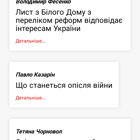
Володимир Фесенко
Лист з Білого Дому з
переліком реформ відповідає
інтересам України
Детальніше...
Павло Казарін
Що станеться опісля війни
Детальніше...
Тетяна Чорновол