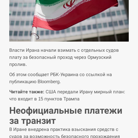
критикувати Марокко через міграційну
15:10
кризу –…
СЕРПЕНЬ
РФ провела новий раунд таємних
15:00
зустрічей з Європою щодо війни…
Власти Ирана начали взимать с отдельных судов
плату за безопасный проход через Ормузский
СЕРПЕНЬ
пролив.
Об этом сообщает РБК-Украина со ссылкой на
Экс-послу в США Стефанишиной
публикацию Bloomberg.
вручили новое подозрение и избирают
14:53
меру…
Читайте также:
США передали Ирану мирный план:
что входит в 15 пунктов Трампа
СЕРПЕНЬ
Неофициальные платежи
У Росії розгортається ракетний підрозділ
за транзит
14:40
КНДР – Reuters
В Иране внедрена практика взыскания средств с
судов за возможность безопасного прохождения