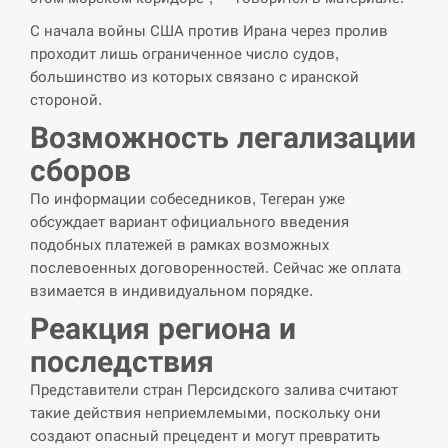
СЕРПЕНЬ
С начала войны США против Ирана через пролив
проходит лишь ограниченное число судов,
“Они должны быть уничтожены”: в
13:23
большинство из которых связано с иранской
МИДе ответили, как отреагируют на…
стороной.
СЕРПЕНЬ
Возможность легализации
сборов
Тайвань проводить найбільші військові
13:10
навчання на тлі загрози вторгнення з…
По информации собеседников, Тегеран уже
обсуждает вариант официального введения
СЕРПЕНЬ
подобных платежей в рамках возможных
послевоенных договоренностей. Сейчас же оплата
США обсуждают лицензии на Patriot для
взимается в индивидуальном порядке.
12:53
Украины, несмотря на сомнения…
Реакция региона и
последствия
СЕРПЕНЬ
Представители стран Персидского залива считают
Латвія готова направити до 20
такие действия неприемлемыми, поскольку они
військових для розблокування
12:40
создают опасный прецедент и могут превратить
Ормузької протоки