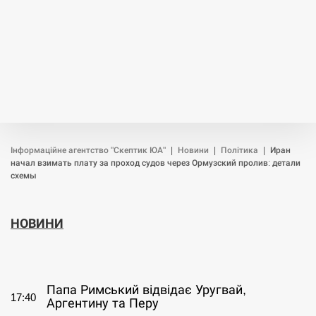
Інформаційне агентство "Скептик ЮА"
|
Новини
|
Політика
|
Иран
начал взимать плату за проход судов через Ормузский пролив: детали
схемы
НОВИНИ
СЕРПЕНЬ
Папа Римський відвідає Уругвай,
17:40
Аргентину та Перу