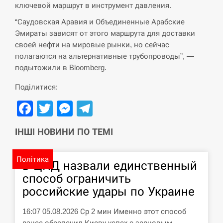
ключевой маршрут в инструмент давления.
СЕРПЕНЬ
“Саудовская Аравия и Объединенные Арабские
Эмираты зависят от этого маршрута для доставки
своей нефти на мировые рынки, но сейчас
Силы обороны поразили российскую
переправу, склады и другие важные
12:23
полагаются на альтернативные трубопроводы”, —
объекты…
подытожили в Bloomberg.
Поділитися:
СЕРПЕНЬ
Facebook
Twitter
Messenger
Telegram
У США зафіксували рекордний спалах
циклоспорозу, захворіли понад 10
12:10
тисяч…
ІНШІ НОВИНИ ПО ТЕМІ
СЕРПЕНЬ
Політика
В ЦПД назвали единственный
способ ограничить
Под огнем “Эпицентр”, ROZETKA и
11:53
“Новая почта”: что известно об…
российские удары по Украине
16:07 05.08.2026 Ср 2 мин Именно этот способ
СЕРПЕНЬ
ранее обеспечил Киеву успех с зерновым…