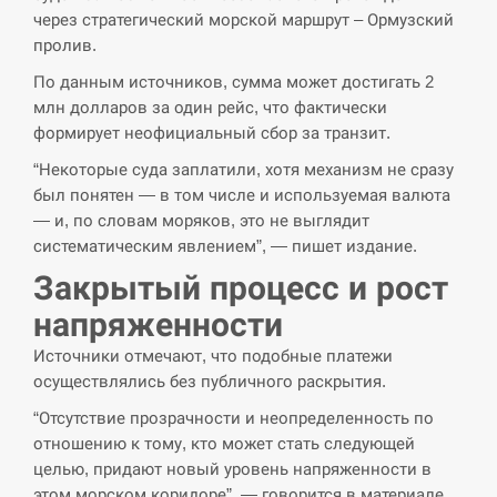
СЕРПЕНЬ
через стратегический морской маршрут – Ормузский
пролив.
Поставки ракет для ПВО сократились
14:23
втрое, хотя у партнеров они…
По данным источников, сумма может достигать 2
млн долларов за один рейс, что фактически
СЕРПЕНЬ
формирует неофициальный сбор за транзит.
“Некоторые суда заплатили, хотя механизм не сразу
У Румунії затоплять чотири баржі для
14:10
был понятен — в том числе и используемая валюта
збільшення потоку води до…
— и, по словам моряков, это не выглядит
систематическим явлением”, — пишет издание.
СЕРПЕНЬ
Закрытый процесс и рост
В Москве пожаловались на “кратный
напряженности
13:53
рост” атак дронов Украины
Источники отмечают, что подобные платежи
осуществлялись без публичного раскрытия.
СЕРПЕНЬ
“Отсутствие прозрачности и неопределенность по
Біля українського літака в аеропорту
отношению к тому, кто может стать следующей
13:40
Лейпцига виявили дрон, ймовірно, з…
целью, придают новый уровень напряженности в
этом морском коридоре”, — говорится в материале.