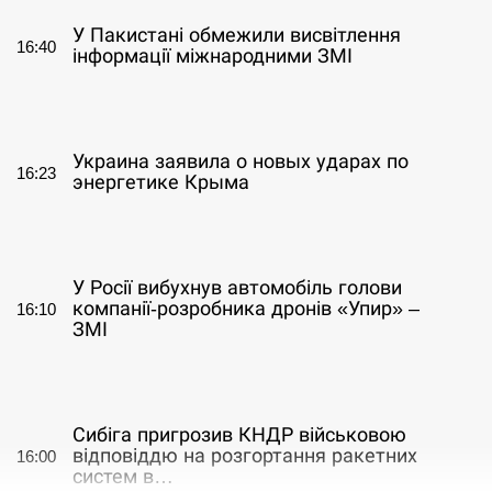
У Пакистані обмежили висвітлення
16:40
інформації міжнародними ЗМІ
СЕРПЕНЬ
Украина заявила о новых ударах по
16:23
энергетике Крыма
СЕРПЕНЬ
У Росії вибухнув автомобіль голови
компанії-розробника дронів «Упир» –
16:10
ЗМІ
СЕРПЕНЬ
Сибіга пригрозив КНДР військовою
відповіддю на розгортання ракетних
16:00
систем в…