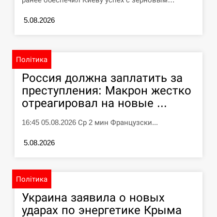
У зоопарку Токіо через спеку загинули
11:40
5.08.2026
три левиці
СЕРПЕНЬ
Політика
Россияне ударили “Бардеролями” по
11:23
Россия должна заплатить за
Харькову, есть пострадавшие
преступления: Макрон жестко
ЩЕ...
отреагировал на новые ...
16:45 05.08.2026 Ср 2 мин Французски...
5.08.2026
Політика
Украина заявила о новых
ударах по энергетике Крыма