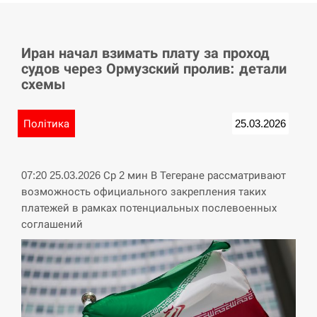
СЕРПЕНЬ
Иран начал взимать плату за проход
Баллистическая атака РФ уничтожила
15:53
судов через Ормузский пролив: детали
логистический комплекс PUMA
схемы
СЕРПЕНЬ
Політика
25.03.2026
У Німеччині удар блискавки розділив
15:40
навпіл місто в Баварії
07:20 25.03.2026 Ср 2 мин В Тегеране рассматривают
СЕРПЕНЬ
возможность официального закрепления таких
платежей в рамках потенциальных послевоенных
Пытки военнообязанного на
соглашений
Закарпатье: работнику ТЦК грозит
15:23
тюрьма
СЕРПЕНЬ
Іспанія попросила партнерів не