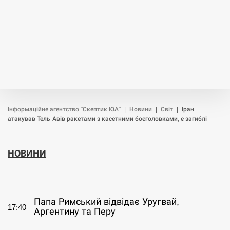
Інформаційне агентство "Скептик ЮА"
|
Новини
|
Світ
|
Іран
атакував Тель-Авів ракетами з касетними боєголовками, є загиблі
НОВИНИ
СЕРПЕНЬ
Папа Римський відвідає Уругвай,
17:40
Аргентину та Перу