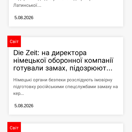
Латинської…
СЕРПЕНЬ
5.08.2026
Силы обороны поразили российскую
переправу, склады и другие важные
12:23
объекты…
Світ
СЕРПЕНЬ
Die Zeit: на директора
німецької оборонної компанії
У США зафіксували рекордний спалах
циклоспорозу, захворіли понад 10
готували замах, підозрюют...
12:10
тисяч…
Німецькі органи безпеки розслідують імовірну
СЕРПЕНЬ
підготовку російськими спецслужбами замаху на
кер...
Под огнем “Эпицентр”, ROZETKA и
11:53
“Новая почта”: что известно об…
5.08.2026
СЕРПЕНЬ
Світ