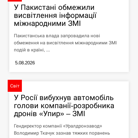
У зоопарку Токіо через спеку загинули
11:40
У Пакистані обмежили
три левиці
висвітлення інформації
міжнародними ЗМІ
СЕРПЕНЬ
Пакистанська влада запровадила нові
Россияне ударили “Бардеролями” по
11:23
обмеження на висвітлення міжнародними ЗМІ
Харькову, есть пострадавшие
подій в країні, ...
ЩЕ...
5.08.2026
Світ
У Росії вибухнув автомобіль
голови компанії-розробника
дронів «Упир» – ЗМІ
Гендиректор компанії «Уралдронзавод»
Володимир Ткачук зазнав тяжких поранень