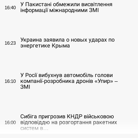
У Пакистані обмежили висвітлення
16:40
інформації міжнародними ЗМІ
СЕРПЕНЬ
Украина заявила о новых ударах по
16:23
энергетике Крыма
СЕРПЕНЬ
У Росії вибухнув автомобіль голови
компанії-розробника дронів «Упир» –
16:10
ЗМІ
СЕРПЕНЬ
Сибіга пригрозив КНДР військовою
відповіддю на розгортання ракетних
16:00
систем в…