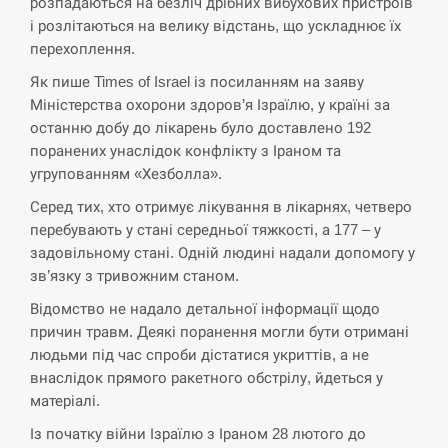
розпадаються на безліч дрібних вибухових пристроїв
і розлітаються на велику відстань, що ускладнює їх
Поставки ракет для ПВО сократились
14:23
втрое, хотя у партнеров они…
перехоплення.
Як пише Times of Israel із посиланням на заяву
СЕРПЕНЬ
Міністерства охорони здоров’я Ізраїлю, у країні за
останню добу до лікарень було доставлено 192
У Румунії затоплять чотири баржі для
поранених унаслідок конфлікту з Іраном та
14:10
збільшення потоку води до…
угрупованням «Хезболла».
Серед тих, хто отримує лікування в лікарнях, четверо
СЕРПЕНЬ
перебувають у стані середньої тяжкості, а 177 – у
задовільному стані. Одній людині надали допомогу у
В Москве пожаловались на “кратный
13:53
зв’язку з тривожним станом.
рост” атак дронов Украины
Відомство не надало детальної інформації щодо
СЕРПЕНЬ
причин травм. Деякі поранення могли бути отримані
людьми під час спроби дістатися укриттів, а не
Біля українського літака в аеропорту
внаслідок прямого ракетного обстрілу, йдеться у
13:40
Лейпцига виявили дрон, ймовірно, з…
матеріалі.
Із початку війни Ізраїлю з Іраном 28 лютого до
СЕРПЕНЬ