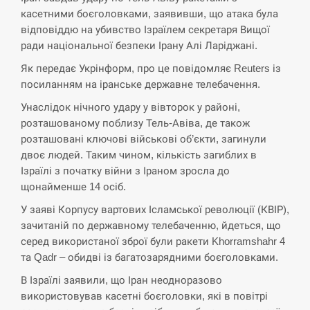
кризу –…
касетними боєголовками, заявивши, що атака була
відповіддю на убивство Ізраїлем секретаря Вищої
СЕРПЕНЬ
ради національної безпеки Ірану Алі Ларіджані.
Як передає Укрінформ, про це повідомляє Reuters із
РФ провела новий раунд таємних
посиланням на іранське державне телебачення.
15:00
зустрічей з Європою щодо війни…
Унаслідок нічного удару у вівторок у районі,
розташованому поблизу Тель-Авіва, де також
СЕРПЕНЬ
розташовані ключові військові об’єкти, загинули
двоє людей. Таким чином, кількість загиблих в
Экс-послу в США Стефанишиной
вручили новое подозрение и избирают
Ізраїлі з початку війни з Іраном зросла до
14:53
меру…
щонайменше 14 осіб.
У заяві Корпусу вартових Ісламської революції (КВІР),
СЕРПЕНЬ
зачитаній по державному телебаченню, йдеться, що
серед використаної зброї були ракети Khorramshahr 4
У Росії розгортається ракетний підрозділ
та Qadr – обидві із багатозарядними боєголовками.
14:40
КНДР – Reuters
В Ізраїлі заявили, що Іран неодноразово
використовував касетні боєголовки, які в повітрі
СЕРПЕНЬ