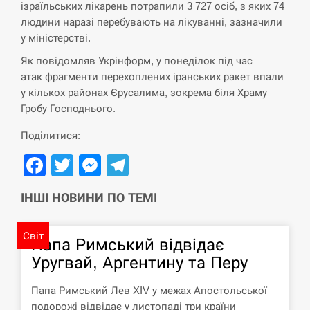
ізраїльських лікарень потрапили 3 727 осіб, з яких 74
людини наразі перебувають на лікуванні, зазначили
“Они должны быть уничтожены”: в
13:23
у міністерстві.
МИДе ответили, как отреагируют на…
Як повідомляв Укрінформ, у понеділок під час
СЕРПЕНЬ
атак фрагменти перехоплених іранських ракет впали
у кількох районах Єрусалима, зокрема біля Храму
Тайвань проводить найбільші військові
Гробу Господнього.
13:10
навчання на тлі загрози вторгнення з…
Поділитися:
СЕРПЕНЬ
Facebook
Twitter
Messenger
Telegram
США обсуждают лицензии на Patriot для
12:53
ІНШІ НОВИНИ ПО ТЕМІ
Украины, несмотря на сомнения…
СЕРПЕНЬ
Світ
Папа Римський відвідає
Уругвай, Аргентину та Перу
Латвія готова направити до 20
військових для розблокування
12:40
Папа Римський Лев XIV у межах Апостольської
Ормузької протоки
подорожі відвідає у листопаді три країни