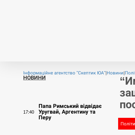
Новини
Війна
Політика
Економіка
Світ
Спорт
Публікації
Опитування
Інформаційне агентство "Скептик ЮА"
|
Новини
|
Полі
НОВИНИ
“И
за
СЕРПЕНЬ
по
Папа Римський відвідає
Уругвай, Аргентину та
17:40
Перу
Політ
СЕРПЕНЬ