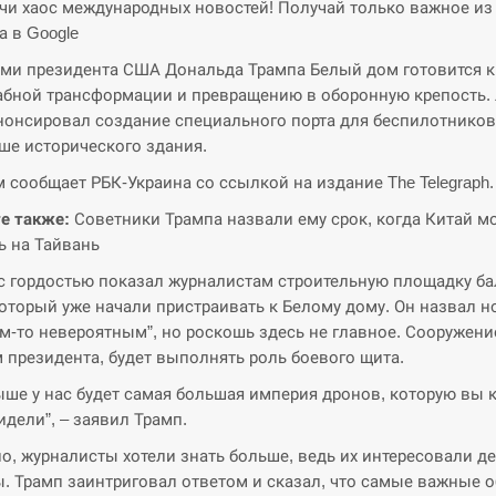
и хаос международных новостей! Получай только важное из
а в Google
ми президента США Дональда Трампа Белый дом готовится к
бной трансформации и превращению в оборонную крепость.
онсировал создание специального порта для беспилотников
ше исторического здания.
м сообщает РБК-Украина со ссылкой на издание The Telegraph.
е также:
Советники Трампа назвали ему срок, когда Китай м
ь на Тайвань
с гордостью показал журналистам строительную площадку ба
который уже начали пристраивать к Белому дому. Он назвал 
ем-то невероятным”, но роскошь здесь не главное. Сооружени
 президента, будет выполнять роль боевого щита.
ыше у нас будет самая большая империя дронов, которую вы к
идели”, – заявил Трамп.
о, журналисты хотели знать больше, ведь их интересовали д
. Трамп заинтриговал ответом и сказал, что самые важные 