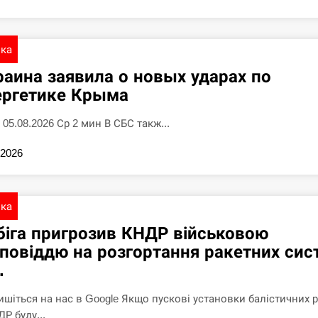
ика
раина заявила о новых ударах по
ергетике Крыма
 05.08.2026 Ср 2 мин В СБС такж...
.2026
ика
біга пригрозив КНДР військовою
дповіддю на розгортання ракетних сис
.
ишіться на нас в Google Якщо пускові установки балістичних 
Р буду...