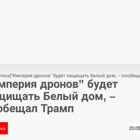
тика
|
“Империя дронов” будет защищать Белый дом, – пообещ
мперия дронов” будет
щищать Белый дом, –
обещал Трамп
ика
20.0