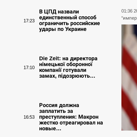
01:36 
В ЦПД назвали
единственный способ
“импер
17:23
ограничить российские
удары по Украине
СЕРПЕНЬ
Die Zeit: на директора
німецької оборонної
17:10
компанії готували
замах, підозрюють…
СЕРПЕНЬ
Россия должна
заплатить за
преступления: Макрон
16:53
жестко отреагировал на
новые…