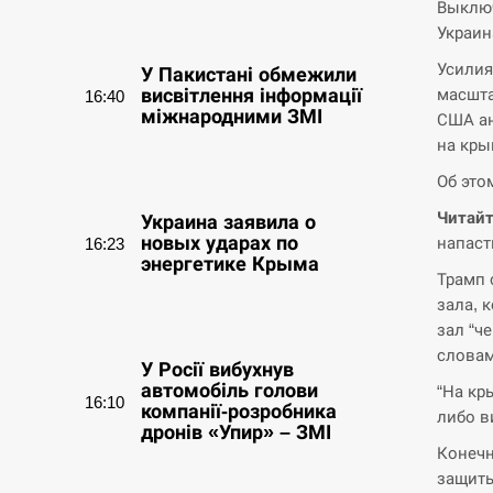
Выключ
СЕРПЕНЬ
Украин
Усилия
У Пакистані обмежили
масшта
висвітлення інформації
16:40
міжнародними ЗМІ
США ан
на кры
СЕРПЕНЬ
Об это
Читайт
Украина заявила о
новых ударах по
напаст
16:23
энергетике Крыма
Трамп 
зала, 
СЕРПЕНЬ
зал “ч
словам
У Росії вибухнув
автомобіль голови
“На кр
16:10
компанії-розробника
либо в
дронів «Упир» – ЗМІ
Конечн
защиты
СЕРПЕНЬ