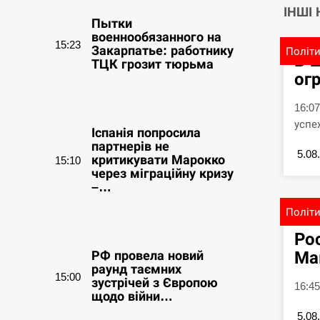
ІНШІ
Пытки
военнообязанного на
15:23
Закарпатье: работнику
Політ
В 
ТЦК грозит тюрьма
ог
СЕРПЕНЬ
16:0
успе
Іспанія попросила
партнерів не
5.08
критикувати Марокко
15:10
через міграційну кризу
–…
Політ
СЕРПЕНЬ
Ро
Ма
РФ провела новий
раунд таємних
15:00
зустрічей з Європою
16:4
щодо війни…
5.08