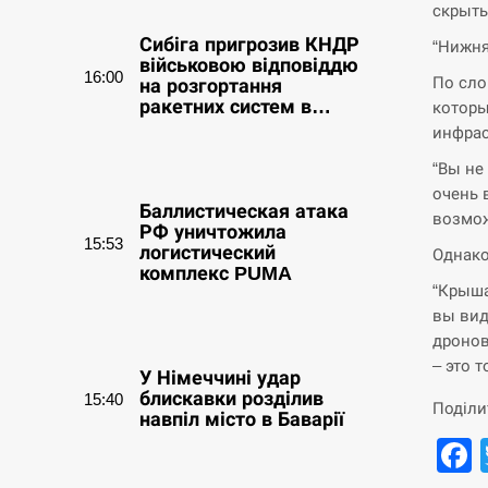
скрыты
Сибіга пригрозив КНДР
“Нижня
військовою відповіддю
16:00
По сло
на розгортання
ракетних систем в…
которы
инфрас
СЕРПЕНЬ
“Вы не
очень 
Баллистическая атака
возмож
РФ уничтожила
15:53
логистический
Однако
комплекс PUMA
“Крыша
вы вид
СЕРПЕНЬ
дронов
– это т
У Німеччині удар
блискавки розділив
15:40
Поділи
навпіл місто в Баварії
СЕРПЕНЬ