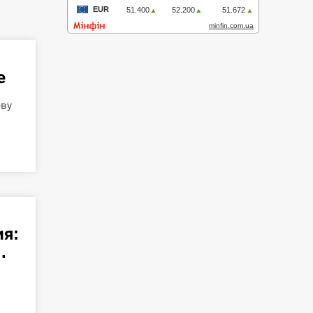
е
еву
ия:
.