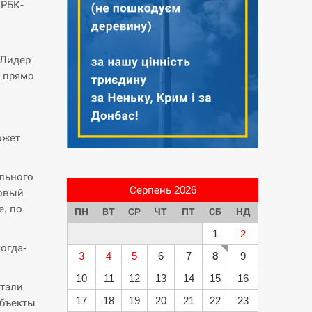
 РБК-
 Лидер
 прямо
ожет
льного
Серпень 2026
новый
е, по
ПН
ВТ
СР
ЧТ
ПТ
СБ
НД
1
2
огда-
3
4
5
6
7
8
9
10
11
12
13
14
15
16
етали
17
18
19
20
21
22
23
объекты