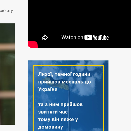
сю эту