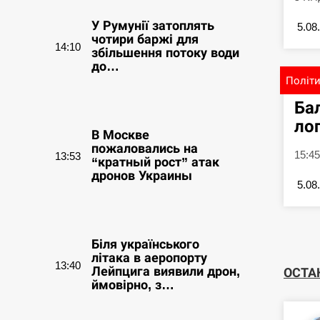
У Румунії затоплять
5.08
чотири баржі для
14:10
збільшення потоку води
до…
Політ
СЕРПЕНЬ
Ба
ло
В Москве
пожаловались на
15:45
13:53
“кратный рост” атак
дронов Украины
5.08
СЕРПЕНЬ
Біля українського
літака в аеропорту
13:40
Лейпцига виявили дрон,
ОСТА
ймовірно, з…
СЕРПЕНЬ