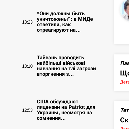
“Они должны быть
уничтожены”: в МИДе
13:23
ответили, как
отреагируют на…
СЕРПЕНЬ
Тайвань проводить
Пав
найбільші військові
13:10
навчання на тлі загрози
Що
вторгнення з…
Дета
СЕРПЕНЬ
США обсуждают
лицензии на Patriot для
Тет
12:53
Украины, несмотря на
сомнения…
Ск
Дета