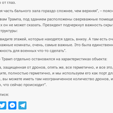
 от глаз.
я часть бального зала гораздо сложнее, чем верхняя”, – пояс
вам Трампа, под зданием расположены сверхважные помеще
х он не может сказать. Президент подчеркнул важность скры
труктуры:
 видите этажей, которые находятся здесь, внизу. А там есть оч
важные комнаты, очень, самые важные. Это была единствен
ность для военных что-то сделать”.
 Трамп отдельно остановился на характеристиках объекта:
, защищенная от дронов, опять же, все герметично, и все это,
ите, полностью герметично, и мы используем его как порт дл
, вы можете иметь там неограниченное количество дронов, 
о, что сейчас происходит”.
тися:
Facebook
Twitter
Messenger
Telegram