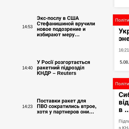
СЕРПЕНЬ
Экс-послу в США
Політ
Стефанишиной вручили
14:53
новое подозрение и
Ук
избирают меру…
эн
СЕРПЕНЬ
16:21
У Росії розгортається
5.08
ракетний підрозділ
14:40
КНДР – Reuters
Політ
СЕРПЕНЬ
Си
Поставки ракет для
ві
ПВО сократились втрое,
14:23
в ..
хотя у партнеров они…
Підп
СЕРПЕНЬ
з КНД