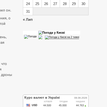
24
25
26
27
28
29
30
нил он.
31
ния, о
« Лип
той
ень,
ная
 что
я
и дроны