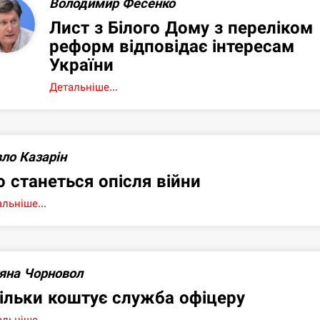
Володимир Фесенко
Лист з Білого Дому з переліком
реформ відповідає інтересам
України
Детальніше...
ло Казарін
 станеться опісля війни
льніше...
яна Чорновол
ільки коштує служба офіцеру
льніше...