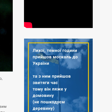
ю,
ивим