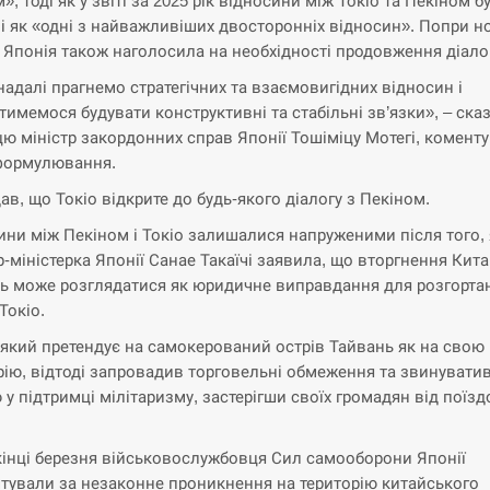
», тоді як у звіті за 2025 рік відносини між Токіо та Пекіном б
і як «одні з найважливіших двосторонніх відносин». Попри н
, Японія також наголосила на необхідності продовження діало
надалі прагнемо стратегічних та взаємовигідних відносин і
тимемося будувати конструктивні та стабільні зв’язки», – сказ
цю міністр закордонних справ Японії Тошіміцу Мотегі, комент
формулювання.
ав, що Токіо відкрите до будь-якого діалогу з Пекіном.
ини між Пекіном і Токіо залишалися напруженими після того, 
р-міністерка Японії Санае Такаїчі заявила, що вторгнення Кит
ь може розглядатися як юридичне виправдання для розгорта
Токіо.
 який претендує на самокерований острів Тайвань як на свою
рію, відтоді запровадив торговельні обмеження та звинувати
 у підтримці мілітаризму, застерігши своїх громадян від поїзд
інці березня військовослужбовця Сил самооборони Японії
тували за незаконне проникнення на територію китайського