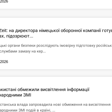
.2026
Zeit: на директора німецької оборонної компанії гот
х, підозрюют...
цькі органи безпеки розслідують імовірну підготовку російсь
службами замаху на кер...
.2026
акистані обмежили висвітлення інформації
народними ЗМІ
станська влада запровадила нові обмеження на висвітлення
родними ЗМІ подій в країні, ...