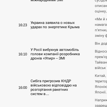
сусідом
описан
СЕРПЕНЬ
оцінку
«Ми й 
Украина заявила о новых
намага
16:23
ударах по энергетике Крыма
п’ятни
зміну 
СЕРПЕНЬ
Він дод
У Росії вибухнув автомобіль
Віднос
голови компанії-розробника
16:10
прем'є
дронів «Упир» – ЗМІ
Тайван
військ 
СЕРПЕНЬ
Китай,
Сибіга пригрозив КНДР
терито
військовою відповіддю на
Японію
16:00
розгортання ракетних
Японії.
систем в…
Наприк
СЕРПЕНЬ
заареш