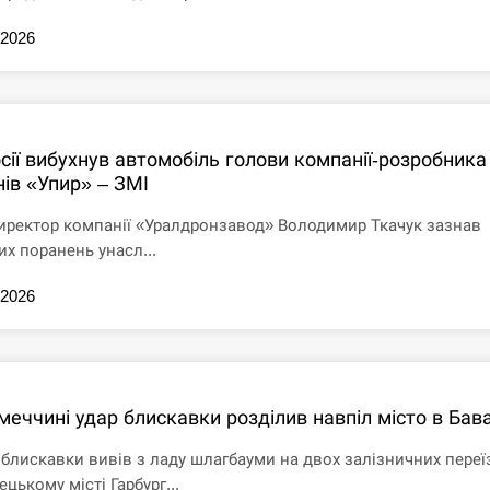
.2026
сії вибухнув автомобіль голови компанії-розробника
нів «Упир» – ЗМІ
иректор компанії «Уралдронзавод» Володимир Ткачук зазнав
их поранень унасл...
.2026
меччині удар блискавки розділив навпіл місто в Бава
 блискавки вивів з ладу шлагбауми на двох залізничних переї
ецькому місті Гарбург...