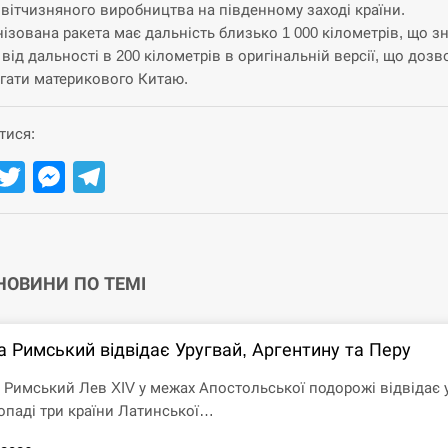
 вітчизняного виробництва на південному заході країни.
ізована ракета має дальність близько 1 000 кілометрів, що з
 від дальності в 200 кілометрів в оригінальній версії, що доз
ягати материкового Китаю.
тися:
Facebook
Twitter
Messenger
Telegram
 НОВИНИ ПО ТЕМІ
а Римський відвідає Уругвай, Аргентину та Перу
 Римський Лев XIV у межах Апостольської подорожі відвідає 
опаді три країни Латинської…