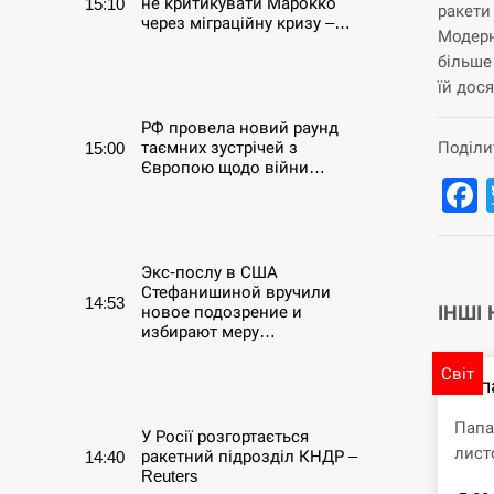
не критикувати Марокко
15:10
ракети
через міграційну кризу –…
Модерн
більше
СЕРПЕНЬ
їй дос
РФ провела новий раунд
Поділи
таємних зустрічей з
15:00
Європою щодо війни…
СЕРПЕНЬ
Экс-послу в США
Стефанишиной вручили
14:53
ІНШІ
новое подозрение и
избирают меру…
Світ
СЕРПЕНЬ
Пап
Папа
У Росії розгортається
лист
ракетний підрозділ КНДР –
14:40
Reuters