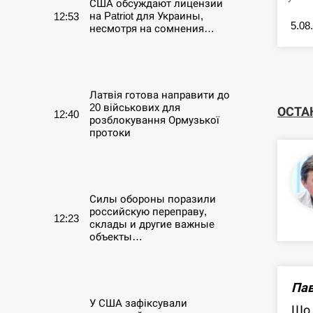
США обсуждают лицензии
на Patriot для Украины,
12:53
5.08
несмотря на сомнения…
СЕРПЕНЬ
Латвія готова направити до
20 військових для
ОСТА
12:40
розблокування Ормузької
протоки
СЕРПЕНЬ
Силы обороны поразили
российскую переправу,
12:23
склады и другие важные
объекты…
СЕРПЕНЬ
Пав
У США зафіксували
Що 