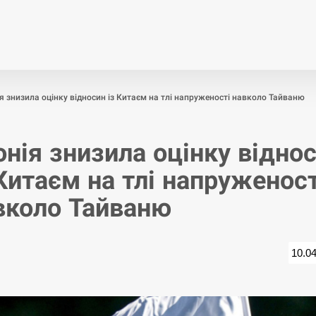
Економіка
Світ
Спор
я знизила оцінку відносин із Китаєм на тлі напруженості навколо Тайваню
онія знизила оцінку відно
 Китаєм на тлі напруженост
вколо Тайваню
10.0