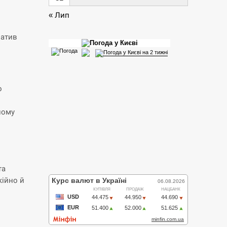
« Лип
ватив
о
ному
та
кійно й