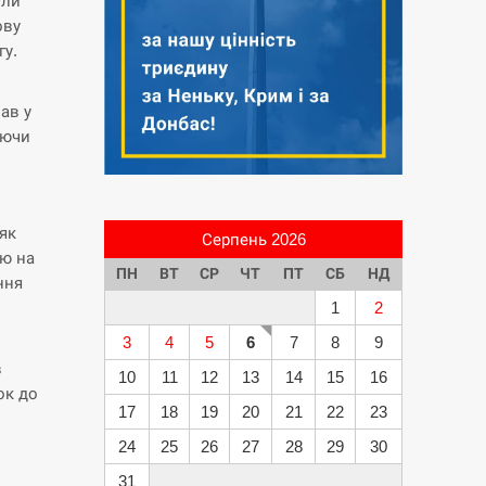
ули
ову
гу.
ав у
уючи
як
Серпень 2026
аю на
ПН
ВТ
СР
ЧТ
ПТ
СБ
НД
ння
1
2
3
4
5
6
7
8
9
в
10
11
12
13
14
15
16
ок до
17
18
19
20
21
22
23
24
25
26
27
28
29
30
31