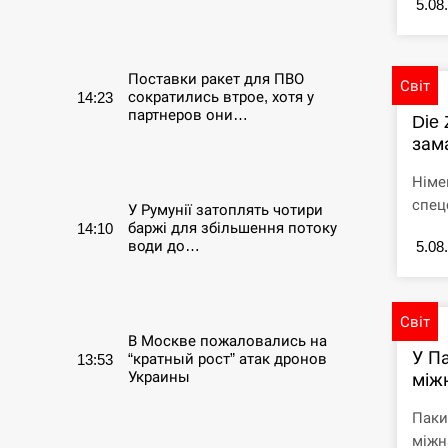
5.08
СЕРПЕНЬ
Поставки ракет для ПВО
Світ
сократились втрое, хотя у
14:23
партнеров они…
Die 
зама
СЕРПЕНЬ
Німе
спец
У Румунії затоплять чотири
баржі для збільшення потоку
14:10
води до…
5.08
СЕРПЕНЬ
Світ
В Москве пожаловались на
У П
“кратный рост” атак дронов
13:53
Украины
між
Паки
СЕРПЕНЬ
міжна