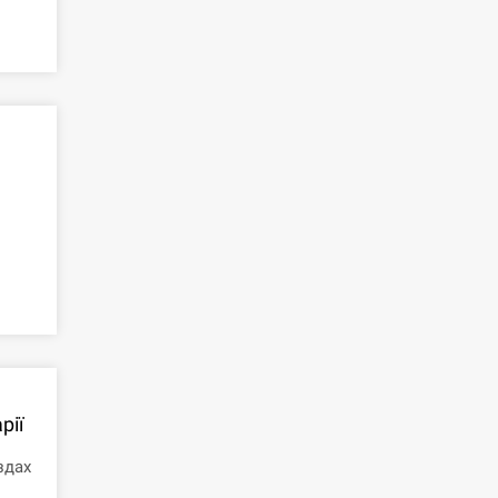
рії
здах