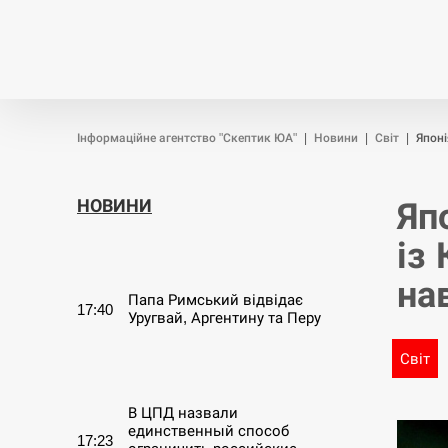
Новини
Війна
Політика
Інформаційне агентство "Скептик ЮА"
|
Новини
|
Світ
|
Японі
НОВИНИ
Яп
із
СЕРПЕНЬ
на
Папа Римський відвідає
17:40
Уругвай, Аргентину та Перу
Світ
СЕРПЕНЬ
В ЦПД назвали
единственный способ
17:23