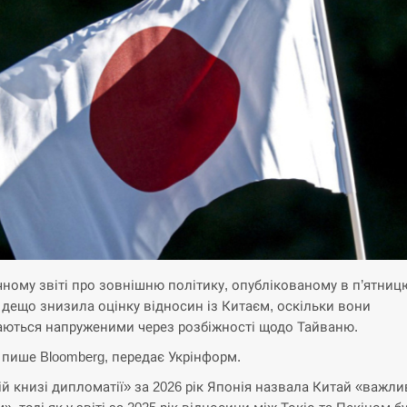
чному звіті про зовнішню політику, опублікованому в п’ятниц
 дещо знизила оцінку відносин із Китаєм, оскільки вони
ються напруженими через розбіжності щодо Тайваню.
 пише Bloomberg, передає Укрінформ.
ій книзі дипломатії» за 2026 рік Японія назвала Китай «важл