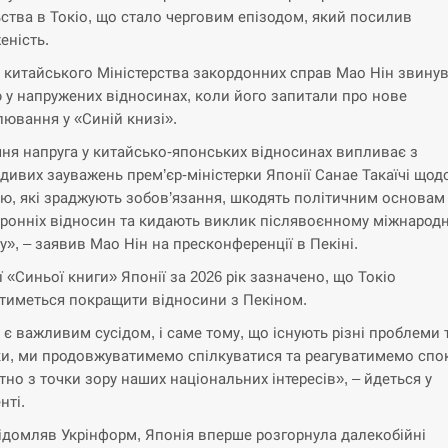
ства в Токіо, що стало черговим епізодом, який посилив
еність.
 китайського Міністерства закордонних справ Мао Нін звину
 у напружених відносинах, коли його запитали про нове
ювання у «Синій книзі».
ня напруга у китайсько-японських відносинах випливає з
дивих зауважень прем’єр-міністерки Японії Санае Такаїчі щод
ю, які зраджують зобов’язання, шкодять політичним основам
ронніх відносин та кидають виклик післявоєнному міжнарод
у», – заявив Мао Нін на пресконференції в Пекіні.
ї «Синьої книги» Японії за 2026 рік зазначено, що Токіо
тиметься покращити відносини з Пекіном.
 є важливим сусідом, і саме тому, що існують різні проблеми 
и, ми продовжуватимемо спілкуватися та реагуватимемо спо
тно з точки зору наших національних інтересів», – йдеться у
нті.
ідомляв Укрінформ, Японія вперше розгорнула далекобійні