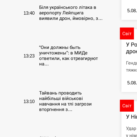
Біля українського літака в
5.08
аеропорту Лейпцига
13:40
виявили дрон, ймовірно, з…
СЕРПЕНЬ
Світ
У Ро
“Они должны быть
дро
уничтожены”: в МИДе
13:23
ответили, как отреагируют
Генд
на…
тяжк
СЕРПЕНЬ
5.08
Тайвань проводить
найбільші військові
13:10
навчання на тлі загрози
Світ
вторгнення з…
У Ні
СЕРПЕНЬ
Удар
у нім