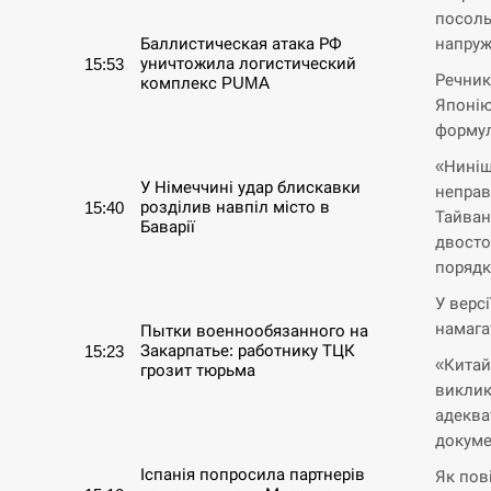
посоль
напруж
Баллистическая атака РФ
уничтожила логистический
15:53
Речник
комплекс PUMA
Японію
формул
СЕРПЕНЬ
«Ниніш
У Німеччині удар блискавки
неправ
розділив навпіл місто в
15:40
Тайван
Баварії
двосто
порядк
СЕРПЕНЬ
У версі
намага
Пытки военнообязанного на
Закарпатье: работнику ТЦК
15:23
«Китай
грозит тюрьма
виклик
адеква
СЕРПЕНЬ
докуме
Іспанія попросила партнерів
Як пов