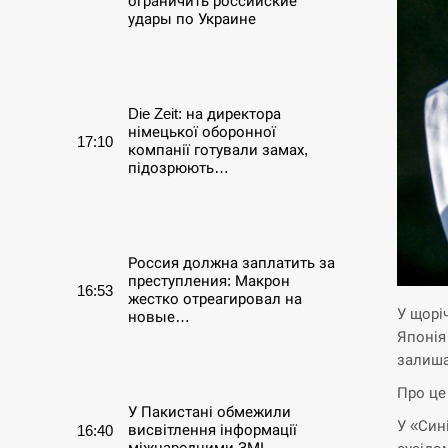
ограничить российские
удары по Украине
СЕРПЕНЬ
Die Zeit: на директора
німецької оборонної
17:10
компанії готували замах,
підозрюють…
СЕРПЕНЬ
Россия должна заплатить за
преступления: Макрон
16:53
жестко отреагировал на
У щорі
новые…
Японія
залиша
СЕРПЕНЬ
Про це
У Пакистані обмежили
У «Син
висвітлення інформації
16:40
міжнародними ЗМІ