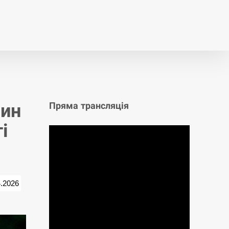
т
Публікації
Опитування
син
Пряма трансляція
і
4.2026