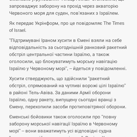
запроваджує заборону на прохід через акваторію
СЕРПЕНЬ
Червоного моря для суден, пов'язаних з Ізраїлем.
Экс-послу в США Стефанишиной вручили новое
Як передає Укрінформ, про це повідомляє The Times
14:53
подозрение и избирают меру…
of Israel.
"Підтримувані Іраном хусити в Ємені взяли на себе
СЕРПЕНЬ
відповідальність за сьогоднішній ранковий ракетний
обстріл центральної частини Ізраїлю, а також
У Росії розгортається ракетний підрозділ КНДР –
14:40
Reuters
оголосили, що блокуватимуть морську навігацію
Ізраїлю у Червоному морі", – йдеться у повідомленні.
СЕРПЕНЬ
Хусити стверджують, що здійснили "ракетний
обстріл, спрямований на чутливі ворожі цілі Ізраїлю"
Поставки ракет для ПВО сократились втрое,
в районі Тель-Авіва. За даними Армії оборони
14:23
хотя у партнеров они…
Ізраїлю, одну ракету, випущену сьогодні вранці з
Ємену, перехопили засоби протиповітряної оборони.
СЕРПЕНЬ
Єменські бойовики також оголосили про "повну
заборону морської навігації Ізраїлю в Червоному
У Румунії затоплять чотири баржі для
14:10
збільшення потоку води до…
морі" – вони вважатимуть усі відповідні судна