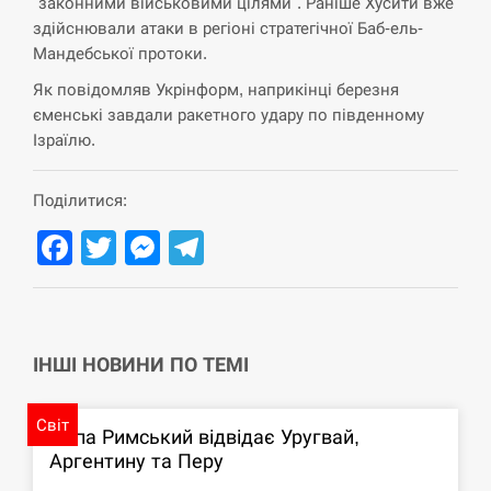
"законними військовими цілями". Раніше Хусити вже
СЕРПЕНЬ
здійснювали атаки в регіоні стратегічної Баб-ель-
Мандебської протоки.
В Москве пожаловались на “кратный рост” атак
Як повідомляв Укрінформ, наприкінці березня
13:53
дронов Украины
єменські завдали ракетного удару по південному
Ізраїлю.
СЕРПЕНЬ
Поділитися:
Біля українського літака в аеропорту Лейпцига
13:40
виявили дрон, ймовірно, з…
Facebook
Twitter
Messenger
Telegram
СЕРПЕНЬ
“Они должны быть уничтожены”: в МИДе
13:23
ответили, как отреагируют на…
ІНШІ НОВИНИ ПО ТЕМІ
СЕРПЕНЬ
Світ
Папа Римський відвідає Уругвай,
Тайвань проводить найбільші військові
Аргентину та Перу
13:10
навчання на тлі загрози вторгнення з…