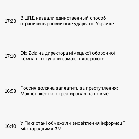
СЕРПЕНЬ
В ЦПД назвали единственный способ
17:23
ограничить российские удары по Украине
СЕРПЕНЬ
Die Zeit: на директора німецької оборонної
17:10
компанії готували замах, підозрюють…
СЕРПЕНЬ
Россия должна заплатить за преступления:
16:53
Макрон жестко отреагировал на новые…
СЕРПЕНЬ
У Пакистані обмежили висвітлення інформації
16:40
міжнародними ЗМІ