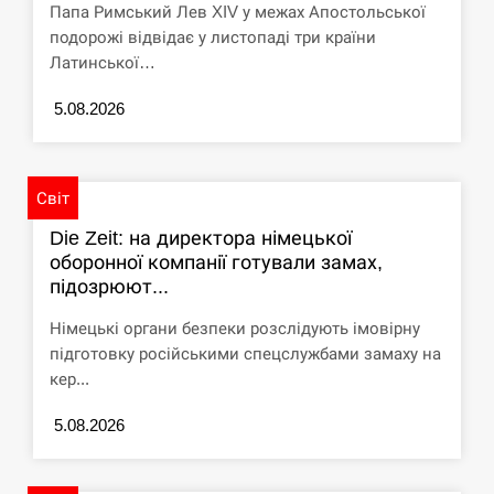
Папа Римський Лев XIV у межах Апостольської
СЕРПЕНЬ
подорожі відвідає у листопаді три країни
Латинської…
США обсуждают лицензии на Patriot для
12:53
Украины, несмотря на сомнения…
5.08.2026
СЕРПЕНЬ
Світ
Латвія готова направити до 20 військових для
12:40
розблокування Ормузької протоки
Die Zeit: на директора німецької
оборонної компанії готували замах,
СЕРПЕНЬ
підозрюют...
Німецькі органи безпеки розслідують імовірну
Силы обороны поразили российскую
12:23
підготовку російськими спецслужбами замаху на
переправу, склады и другие важные объекты…
кер...
СЕРПЕНЬ
5.08.2026
У США зафіксували рекордний спалах
12:10
циклоспорозу, захворіли понад 10 тисяч…