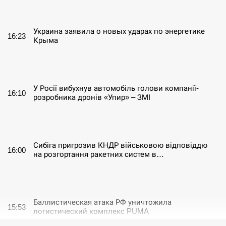
СЕРПЕНЬ
Украина заявила о новых ударах по энергетике
16:23
Крыма
СЕРПЕНЬ
У Росії вибухнув автомобіль голови компанії-
16:10
розробника дронів «Упир» – ЗМІ
СЕРПЕНЬ
Сибіга пригрозив КНДР військовою відповіддю
16:00
на розгортання ракетних систем в…
СЕРПЕНЬ
Баллистическая атака РФ уничтожила
15:53
логистический комплекс PUMA