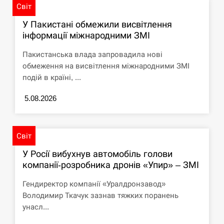
Світ
СЕРПЕНЬ
У Пакистані обмежили висвітлення
інформації міжнародними ЗМІ
Под огнем “Эпицентр”, ROZETKA и “Новая
11:53
почта”: что известно об…
Пакистанська влада запровадила нові
обмеження на висвітлення міжнародними ЗМІ
СЕРПЕНЬ
подій в країні, ...
У зоопарку Токіо через спеку загинули три
5.08.2026
11:40
левиці
СЕРПЕНЬ
Світ
У Росії вибухнув автомобіль голови
Россияне ударили “Бардеролями” по Харькову,
11:23
есть пострадавшие
компанії-розробника дронів «Упир» – ЗМІ
Гендиректор компанії «Уралдронзавод»
ЩЕ...
Володимир Ткачук зазнав тяжких поранень
унасл...