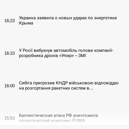
СЕРПЕНЬ
Украина заявила о новых ударах по энергетике
16:23
Крыма
СЕРПЕНЬ
У Росії вибухнув автомобіль голови компанії-
16:10
розробника дронів «Упир» – ЗМІ
СЕРПЕНЬ
Сибіга пригрозив КНДР військовою відповіддю
16:00
на розгортання ракетних систем в…
СЕРПЕНЬ
Баллистическая атака РФ уничтожила
15:53
логистический комплекс PUMA