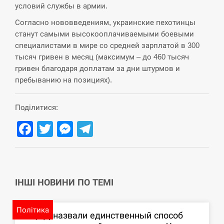
условий службы в армии.
СЕРПЕНЬ
Согласно нововведениям, украинские пехотинцы
станут самыми высокооплачиваемыми боевыми
США обсуждают лицензии на Patriot для
12:53
специалистами в мире со средней зарплатой в 300
Украины, несмотря на сомнения…
тысяч гривен в месяц (максимум – до 460 тысяч
гривен благодаря доплатам за дни штурмов и
СЕРПЕНЬ
пребыванию на позициях).
Латвія готова направити до 20 військових для
12:40
розблокування Ормузької протоки
Поділитися:
Facebook
Twitter
Messenger
Telegram
СЕРПЕНЬ
Силы обороны поразили российскую
12:23
переправу, склады и другие важные объекты…
ІНШІ НОВИНИ ПО ТЕМІ
СЕРПЕНЬ
У США зафіксували рекордний спалах
Політика
12:10
В ЦПД назвали единственный способ
циклоспорозу, захворіли понад 10 тисяч…