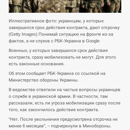
СЕРПЕНЬ
Экс-послу в США Стефанишиной вручили новое
Иллюстративное фото: украинцам, у которых
14:53
подозрение и избирают меру…
завершился срок действия контракта, дают отсрочку
(Getty Images) Понимай ситуацию на фронте из-за
СЕРПЕНЬ
фактов, а не слухов с РБК-Украина в Google
Военных, у которых завершился срок действия
У Росії розгортається ракетний підрозділ КНДР –
14:40
контракта, сразу мобилизовать не могут. Для этого
Reuters
есть законные основания.
СЕРПЕНЬ
Об этом сообщает РБК-Украина со ссылкой на
Министерство обороны Украины.
Поставки ракет для ПВО сократились втрое,
14:23
В ведомстве ответили на частые вопросы украинцев
хотя у партнеров они…
о службе в украинской армии. В частности, там
рассказали, есть ли угроза мобилизации сразу после
СЕРПЕНЬ
того, как закончилось действие контракта.
У Румунії затоплять чотири баржі для
“Нет. После увольнения предусмотрена отсрочка не
14:10
збільшення потоку води до…
менее 6 месяцев”, – подчеркнули в Минобороны.