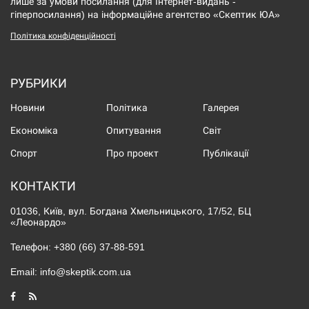
лише за умови посилання (для Інтернет-видань -
гіперпосилання) на інформаційне агентство «Скептик ЮА»
Політика конфіденційності
РУБРИКИ
Новини
Політика
Галерея
Економіка
Опитування
Світ
Спорт
Про проект
Публікації
КОНТАКТИ
01036, Київ, вул. Богдана Хмельницького, 17/52, БЦ
«Леонардо»
Телефон:
+380 (66) 37-88-591
Email:
info@skeptik.com.ua