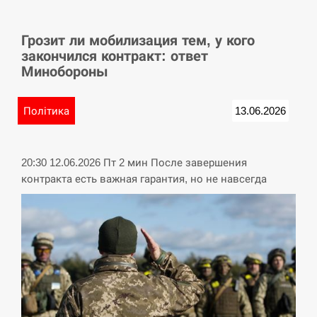
СЕРПЕНЬ
Грозит ли мобилизация тем, у кого
У Німеччині удар блискавки розділив навпіл
15:40
закончился контракт: ответ
місто в Баварії
Минобороны
СЕРПЕНЬ
Політика
13.06.2026
Пытки военнообязанного на Закарпатье:
15:23
работнику ТЦК грозит тюрьма
20:30 12.06.2026 Пт 2 мин После завершения
СЕРПЕНЬ
контракта есть важная гарантия, но не навсегда
Іспанія попросила партнерів не критикувати
15:10
Марокко через міграційну кризу –…
СЕРПЕНЬ
РФ провела новий раунд таємних зустрічей з
15:00
Європою щодо війни…