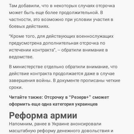
Там добавили, что в некоторых случаях отсрочка
СЕРПЕНЬ
может быть еще более продолжительной. В
частности, это возможно при условии участия в
В Москве пожаловались на “кратный рост” атак
13:53
боевых действиях.
дронов Украины
“Кроме того, для действующих военнослужащих
СЕРПЕНЬ
предусмотрена дополнительная отсрочка по
истечении контракта”, – обратили внимание в
Біля українського літака в аеропорту Лейпцига
ведомстве.
13:40
виявили дрон, ймовірно, з…
В министерстве отдельно обратили внимание, что
действие контракта продолжается даже в случае
СЕРПЕНЬ
завершения войны. В документе прописаны четкие
сроки.
“Они должны быть уничтожены”: в МИДе
13:23
ответили, как отреагируют на…
Читайте также: Отсрочку в “Резерв+” сможет
оформить еще одна категория украинцев
СЕРПЕНЬ
Реформа армии
Тайвань проводить найбільші військові
Напомним, ранее в Украине анонсировали
13:10
навчання на тлі загрози вторгнення з…
масштабную реформу денежного довольствия и