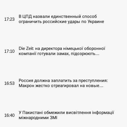
СЕРПЕНЬ
В ЦПД назвали единственный способ
17:23
ограничить российские удары по Украине
СЕРПЕНЬ
Die Zeit: на директора німецької оборонної
17:10
компанії готували замах, підозрюють…
СЕРПЕНЬ
Россия должна заплатить за преступления:
16:53
Макрон жестко отреагировал на новые…
СЕРПЕНЬ
У Пакистані обмежили висвітлення інформації
16:40
міжнародними ЗМІ