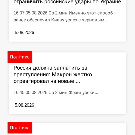
ограничить российские удары по Украине
СЕРПЕНЬ
16:07 05.08.2026 Ср 2 мин Именно этот способ
ранее обеспечил Киеву успех с зерновым…
Под огнем “Эпицентр”, ROZETKA и “Новая
11:53
почта”: что известно об…
5.08.2026
СЕРПЕНЬ
Політика
У зоопарку Токіо через спеку загинули три
11:40
левиці
Россия должна заплатить за
преступления: Макрон жестко
СЕРПЕНЬ
отреагировал на новые ...
16:45 05.08.2026 Ср 2 мин Французски...
Россияне ударили “Бардеролями” по Харькову,
11:23
есть пострадавшие
5.08.2026
ЩЕ...
Політика