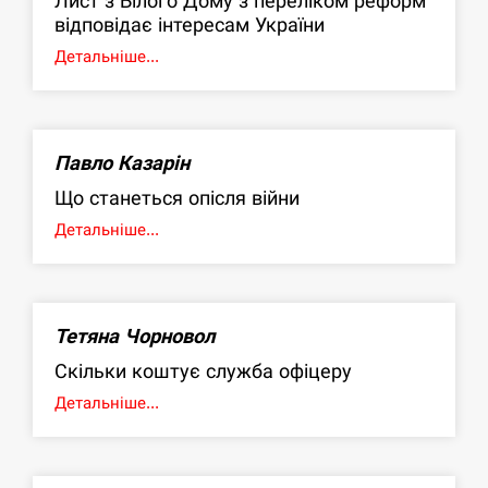
Лист з Білого Дому з переліком реформ
відповідає інтересам України
Детальніше...
Павло Казарін
Що станеться опісля війни
Детальніше...
Тетяна Чорновол
Скільки коштує служба офіцеру
Детальніше...