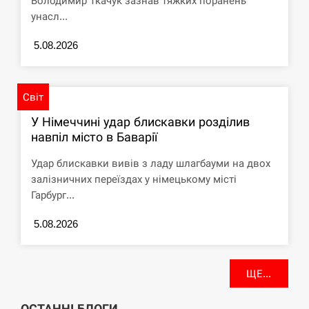
Володимир Ткачук зазнав тяжких поранень
унасл...
5.08.2026
Світ
У Німеччині удар блискавки розділив
навпіл місто в Баварії
Удар блискавки вивів з ладу шлагбауми на двох
залізничних переїздах у німецькому місті
Гарбург...
5.08.2026
ЩЕ...
ОСТАННІ БЛОГИ