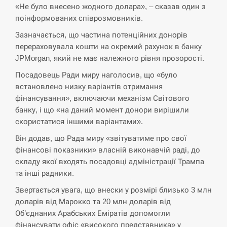
«Не було внесено жодного долара», – сказав один з
СЕРПЕНЬ
поінформованих співрозмовників.
Зазначається, що частина потенційних донорів
В Москве пожаловались на “кратный рост” атак
13:53
дронов Украины
перераховувала кошти на окремий рахунок в банку
JPMorgan, який не має належного рівня прозорості.
СЕРПЕНЬ
Посадовець Ради миру наголосив, що «було
встановлено низку варіантів отримання
Біля українського літака в аеропорту Лейпцига
фінансування», включаючи механізм Світового
13:40
виявили дрон, ймовірно, з…
банку, і що «на даний момент донори вирішили
скористатися іншими варіантами».
СЕРПЕНЬ
Він додав, що Рада миру «звітуватиме про свої
фінансові показники» власній виконавчій раді, до
“Они должны быть уничтожены”: в МИДе
13:23
ответили, как отреагируют на…
складу якої входять посадовці адміністрації Трампа
та інші радники.
СЕРПЕНЬ
Звертається увага, що внески у розмірі близько 3 млн
доларів від Марокко та 20 млн доларів від
Тайвань проводить найбільші військові
Об’єднаних Арабських Еміратів допомогли
13:10
навчання на тлі загрози вторгнення з…
фінансувати офіс «високого представника» у