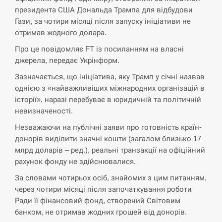
президента США Дональда Трампа для відбудови
СЕРПЕНЬ
Гази, за чотири місяці після запуску ініціативи не
отримав жодного долара.
Экс-послу в США Стефанишиной вручили новое
14:53
подозрение и избирают меру…
Про це повідомляє FT із посиланням на власні
джерела, передає Укрінформ.
СЕРПЕНЬ
Зазначається, що ініціатива, яку Трамп у січні назвав
однією з «найважливіших міжнародних організацій в
У Росії розгортається ракетний підрозділ КНДР –
14:40
Reuters
історії», наразі перебуває в юридичній та політичній
невизначеності.
СЕРПЕНЬ
Незважаючи на публічні заяви про готовність країн-
донорів виділити значні кошти (загалом близько 17
Поставки ракет для ПВО сократились втрое,
млрд доларів – ред.), реальні транзакції на офіційний
14:23
хотя у партнеров они…
рахунок фонду не здійснювалися.
За словами чотирьох осіб, знайомих з цим питанням,
СЕРПЕНЬ
через чотири місяці після започаткування роботи
Ради її фінансовий фонд, створений Світовим
У Румунії затоплять чотири баржі для
14:10
збільшення потоку води до…
банком, не отримав жодних грошей від донорів.