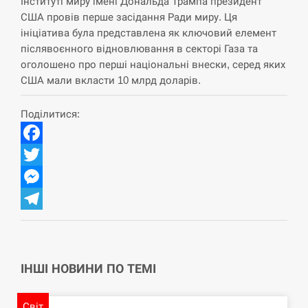
Інституті миру імені Дональда Трампа президент
США провів перше засідання Ради миру. Ця
СЕРПЕНЬ
ініціатива була представлена як ключовий елемент
післявоєнного відновлювання в секторі Газа та
Под огнем “Эпицентр”, ROZETKA и “Новая
11:53
оголошено про перші національні внески, серед яких
почта”: что известно об…
США мали вкласти 10 млрд доларів.
СЕРПЕНЬ
Поділитися:
У зоопарку Токіо через спеку загинули три
11:40
левиці
Facebook
Twitter
СЕРПЕНЬ
Messenger
Россияне ударили “Бардеролями” по Харькову,
11:23
Telegram
есть пострадавшие
ЩЕ...
ІНШІ НОВИНИ ПО ТЕМІ
Світ