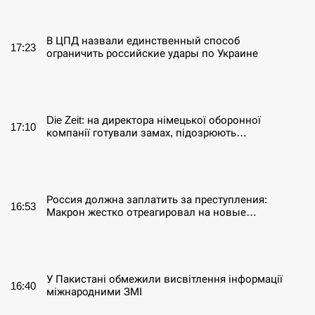
СЕРПЕНЬ
В ЦПД назвали единственный способ
17:23
ограничить российские удары по Украине
СЕРПЕНЬ
Die Zeit: на директора німецької оборонної
17:10
компанії готували замах, підозрюють…
СЕРПЕНЬ
Россия должна заплатить за преступления:
16:53
Макрон жестко отреагировал на новые…
СЕРПЕНЬ
У Пакистані обмежили висвітлення інформації
16:40
міжнародними ЗМІ