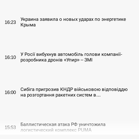
СЕРПЕНЬ
Украина заявила о новых ударах по энергетике
16:23
Крыма
СЕРПЕНЬ
У Росії вибухнув автомобіль голови компанії-
16:10
розробника дронів «Упир» – ЗМІ
СЕРПЕНЬ
Сибіга пригрозив КНДР військовою відповіддю
16:00
на розгортання ракетних систем в…
СЕРПЕНЬ
Баллистическая атака РФ уничтожила
15:53
логистический комплекс PUMA