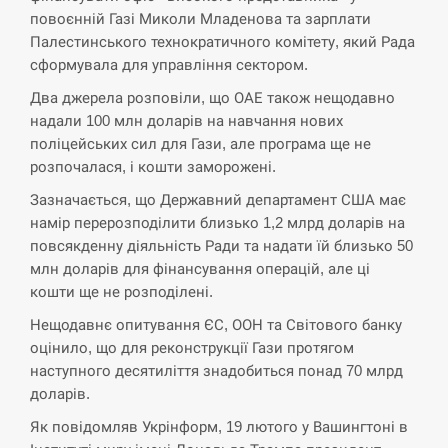
повоєнній Газі Миколи Младенова та зарплати
СЕРПЕНЬ
Палестинського технократичного комітету, який Рада
сформувала для управління сектором.
США обсуждают лицензии на Patriot для
12:53
Украины, несмотря на сомнения…
Два джерела розповіли, що ОАЕ також нещодавно
надали 100 млн доларів на навчання нових
СЕРПЕНЬ
поліцейських сил для Гази, але програма ще не
розпочалася, і кошти заморожені.
Латвія готова направити до 20 військових для
Зазначається, що Державний департамент США має
12:40
розблокування Ормузької протоки
намір перерозподілити близько 1,2 млрд доларів на
повсякденну діяльність Ради та надати їй близько 50
СЕРПЕНЬ
млн доларів для фінансування операцій, але ці
кошти ще не розподілені.
Силы обороны поразили российскую
12:23
переправу, склады и другие важные объекты…
Нещодавнє опитування ЄС, ООН та Світового банку
оцінило, що для реконструкції Гази протягом
СЕРПЕНЬ
наступного десятиліття знадобиться понад 70 млрд
доларів.
У США зафіксували рекордний спалах
12:10
Як повідомляв Укрінформ, 19 лютого у Вашингтоні в
циклоспорозу, захворіли понад 10 тисяч…