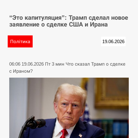
СЕРПЕНЬ
“Это капитуляция”: Трамп сделал новое
У Німеччині удар блискавки розділив навпіл
15:40
заявление о сделке США и Ирана
місто в Баварії
СЕРПЕНЬ
Політика
19.06.2026
Пытки военнообязанного на Закарпатье:
15:23
работнику ТЦК грозит тюрьма
06:06 19.06.2026 Пт 3 мин Что сказал Трамп о сделке
с Ираном?
СЕРПЕНЬ
Іспанія попросила партнерів не критикувати
15:10
Марокко через міграційну кризу –…
СЕРПЕНЬ
РФ провела новий раунд таємних зустрічей з
15:00
Європою щодо війни…