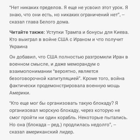
“Нет никаких пределов. Я еще не усвоил этот урок. Я
СЕРПЕНЬ
знаю, что они есть, но никаких ограничений нет”, –
сказал глава Белого дома.
В Москве пожаловались на “кратный рост” атак
13:53
дронов Украины
Читайте также:
Уступки Трампа и бонусы для Киева.
Кто выиграл в войне США с Ираном и что получит
СЕРПЕНЬ
Украина
Он добавил, что США полностью разгромили Иран в
Біля українського літака в аеропорту Лейпцига
13:40
военном смысле, и даже меморандум о
виявили дрон, ймовірно, з…
взаимопонимании “вероятно, является
безоговорочной капитуляцией”. Кроме того, война
СЕРПЕНЬ
фактически продемонстрировала военную мощь
Америки.
“Они должны быть уничтожены”: в МИДе
13:23
ответили, как отреагируют на…
“Кто еще мог бы организовать такую блокаду? Я
организовал морскую блокаду, через которую не
СЕРПЕНЬ
смог пройти ни один корабль. Некоторые пытались.
Но она (блокада – ред.) продлилась недолго”, –
Тайвань проводить найбільші військові
сказал американский лидер.
13:10
навчання на тлі загрози вторгнення з…