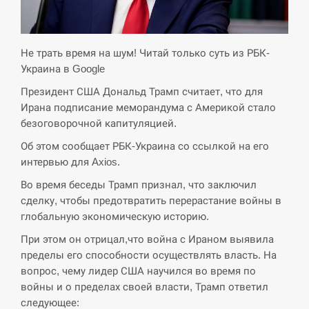
СЕРПЕНЬ
Экс-послу в США Стефанишиной вручили новое
Не трать время на шум! Читай только суть из РБК-
14:53
подозрение и избирают меру…
Украина в Google
Президент США Дональд Трамп считает, что для
СЕРПЕНЬ
Ирана подписание меморандума с Америкой стало
безоговорочной капитуляцией.
У Росії розгортається ракетний підрозділ КНДР –
14:40
Reuters
Об этом сообщает РБК-Украина со ссылкой на его
интервью для Axios.
СЕРПЕНЬ
Во время беседы Трамп признал, что заключил
сделку, чтобы предотвратить перерастание войны в
Поставки ракет для ПВО сократились втрое,
14:23
глобальную экономическую историю.
хотя у партнеров они…
При этом он отрицал,что война с Ираном выявила
СЕРПЕНЬ
пределы его способности осуществлять власть. На
вопрос, чему лидер США научился во время по
У Румунії затоплять чотири баржі для
войны и о пределах своей власти, Трамп ответил
14:10
збільшення потоку води до…
следующее: