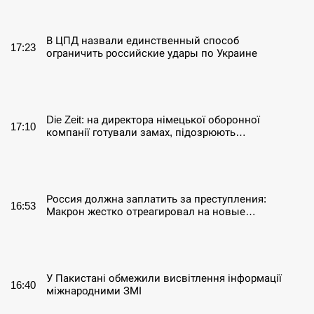
СЕРПЕНЬ
В ЦПД назвали единственный способ
17:23
ограничить российские удары по Украине
СЕРПЕНЬ
Die Zeit: на директора німецької оборонної
17:10
компанії готували замах, підозрюють…
СЕРПЕНЬ
Россия должна заплатить за преступления:
16:53
Макрон жестко отреагировал на новые…
СЕРПЕНЬ
У Пакистані обмежили висвітлення інформації
16:40
міжнародними ЗМІ