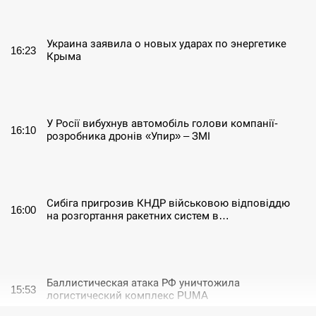
СЕРПЕНЬ
Украина заявила о новых ударах по энергетике
16:23
Крыма
СЕРПЕНЬ
У Росії вибухнув автомобіль голови компанії-
16:10
розробника дронів «Упир» – ЗМІ
СЕРПЕНЬ
Сибіга пригрозив КНДР військовою відповіддю
16:00
на розгортання ракетних систем в…
СЕРПЕНЬ
Баллистическая атака РФ уничтожила
15:53
логистический комплекс PUMA