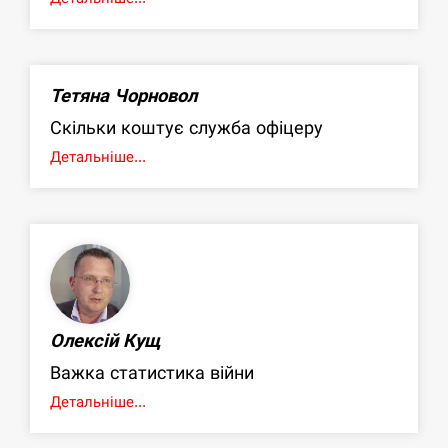
Тетяна Чорновол
Скільки коштує служба офіцеру
Детальніше...
Олексій Кущ
Важка статистика війни
Детальніше...