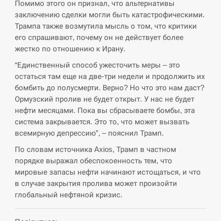
Помимо этого он признал, что альтернативы
СЕРПЕНЬ
заключению сделки могли быть катастрофическими.
Трампа также возмутила мысль о том, что критики
его спрашивают, почему он не действует более
США обсуждают лицензии на Patriot для
12:53
Украины, несмотря на сомнения…
жестко по отношению к Ирану.
“Единственный способ ужесточить меры – это
СЕРПЕНЬ
остаться там еще на две-три недели и продолжить их
бомбить до полусмерти. Верно? Но что это нам даст?
Латвія готова направити до 20 військових для
12:40
Ормузский пролив не будет открыт. У нас не будет
розблокування Ормузької протоки
нефти месяцами. Пока вы сбрасываете бомбы, эта
система закрывается. Это то, что может вызвать
СЕРПЕНЬ
всемирную депрессию”, – пояснил Трамп.
По словам источника Axios, Трамп в частном
Силы обороны поразили российскую
12:23
переправу, склады и другие важные объекты…
порядке выражал обеспокоенность тем, что
мировые запасы нефти начинают истощаться, и что
СЕРПЕНЬ
в случае закрытия пролива может произойти
глобальный нефтяной кризис.
У США зафіксували рекордний спалах
12:10
циклоспорозу, захворіли понад 10 тисяч…