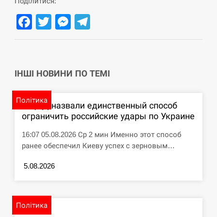
Поділитися:
СЕРПЕНЬ
Facebook
Twitter
Messenger
Telegram
Под огнем “Эпицентр”, ROZETKA и “Новая
11:53
почта”: что известно об…
СЕРПЕНЬ
ІНШІ НОВИНИ ПО ТЕМІ
У зоопарку Токіо через спеку загинули три
11:40
Політика
левиці
В ЦПД назвали единственный способ
ограничить российские удары по Украине
СЕРПЕНЬ
16:07 05.08.2026 Ср 2 мин Именно этот способ
ранее обеспечил Киеву успех с зерновым…
Россияне ударили “Бардеролями” по Харькову,
11:23
есть пострадавшие
5.08.2026
ЩЕ...
Політика