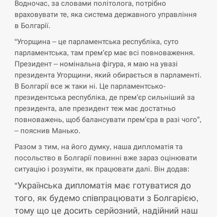
Водночас, за словами політолога, потрібно
СЕРПЕНЬ
враховувати те, яка система державного управління
в Болгарії.
В Москве пожаловались на “кратный рост” атак
13:53
“Угорщина – це парламентська республіка, суто
дронов Украины
парламентська, там прем’єр має всі повноваження.
Президент – номінальна фігура, я маю на увазі
СЕРПЕНЬ
президента Угорщини, який обирається в парламенті.
В Болгарії все ж таки ні. Це парламентсько-
Біля українського літака в аеропорту Лейпцига
13:40
президентська республіка, де прем’єр сильніший за
виявили дрон, ймовірно, з…
президента, але президент теж має достатньо
повноважень, щоб балансувати прем’єра в разі чого”,
СЕРПЕНЬ
– пояснив Манько.
“Они должны быть уничтожены”: в МИДе
Разом з тим, на його думку, наша дипломатія та
13:23
ответили, как отреагируют на…
посольство в Болгарії повинні вже зараз оцінювати
ситуацію і розуміти, як працювати далі. Він додав:
СЕРПЕНЬ
“Українська дипломатія має готуватися до
того, як будемо співпрацювати з Болгарією,
Тайвань проводить найбільші військові
13:10
навчання на тлі загрози вторгнення з…
тому що це досить серйозний, надійний наш