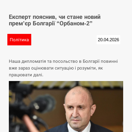
СЕРПЕНЬ
Експерт пояснив, чи стане новий
У Німеччині удар блискавки розділив навпіл
15:40
прем’єр Болгарії “Орбаном-2”
місто в Баварії
СЕРПЕНЬ
Політика
20.04.2026
Пытки военнообязанного на Закарпатье:
15:23
работнику ТЦК грозит тюрьма
Наша дипломатія та посольство в Болгарії повинні
вже зараз оцінювати ситуацію і розуміти, як
СЕРПЕНЬ
працювати далі.
Іспанія попросила партнерів не критикувати
15:10
Марокко через міграційну кризу –…
СЕРПЕНЬ
РФ провела новий раунд таємних зустрічей з
15:00
Європою щодо війни…