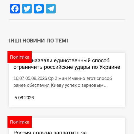
Facebook
Twitter
Messenger
Telegram
СЕРПЕНЬ
Под огнем “Эпицентр”, ROZETKA и “Новая
11:53
почта”: что известно об…
ІНШІ НОВИНИ ПО ТЕМІ
СЕРПЕНЬ
Політика
У зоопарку Токіо через спеку загинули три
В ЦПД назвали единственный способ
11:40
левиці
ограничить российские удары по Украине
СЕРПЕНЬ
16:07 05.08.2026 Ср 2 мин Именно этот способ
ранее обеспечил Киеву успех с зерновым…
Россияне ударили “Бардеролями” по Харькову,
11:23
есть пострадавшие
5.08.2026
ЩЕ...
Політика
Россия должна заплатить за