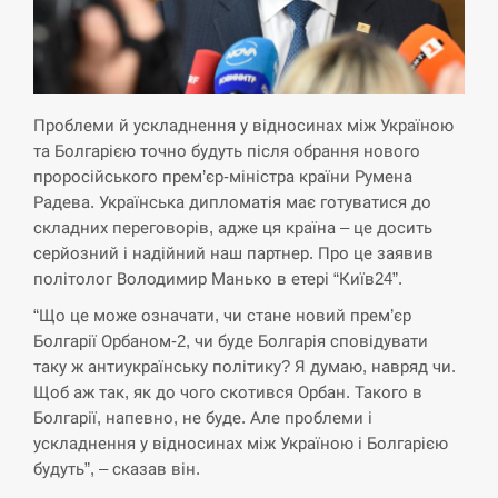
СЕРПЕНЬ
Экс-послу в США Стефанишиной вручили новое
14:53
подозрение и избирают меру…
Проблеми й ускладнення у відносинах між Україною
СЕРПЕНЬ
та Болгарією точно будуть після обрання нового
проросійського прем’єр-міністра країни Румена
Радева. Українська дипломатія має готуватися до
У Росії розгортається ракетний підрозділ КНДР –
14:40
Reuters
складних переговорів, адже ця країна – це досить
серйозний і надійний наш партнер. Про це заявив
СЕРПЕНЬ
політолог Володимир Манько в етері “Київ24”.
“Що це може означати, чи стане новий прем’єр
Поставки ракет для ПВО сократились втрое,
14:23
Болгарії Орбаном-2, чи буде Болгарія сповідувати
хотя у партнеров они…
таку ж антиукраїнську політику? Я думаю, навряд чи.
Щоб аж так, як до чого скотився Орбан. Такого в
СЕРПЕНЬ
Болгарії, напевно, не буде. Але проблеми і
ускладнення у відносинах між Україною і Болгарією
У Румунії затоплять чотири баржі для
14:10
будуть”, – сказав він.
збільшення потоку води до…