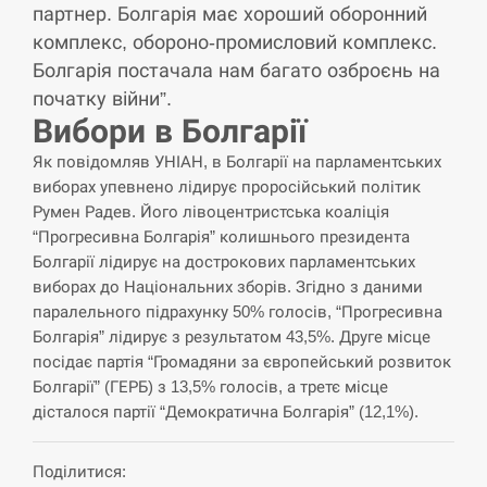
партнер. Болгарія має хороший оборонний
СЕРПЕНЬ
комплекс, обороно-промисловий комплекс.
Болгарія постачала нам багато озброєнь на
США обсуждают лицензии на Patriot для
12:53
початку війни”.
Украины, несмотря на сомнения…
Вибори в Болгарії
СЕРПЕНЬ
Як повідомляв УНІАН, в Болгарії на парламентських
виборах упевнено лідирує проросійський політик
Латвія готова направити до 20 військових для
Румен Радев. Його лівоцентристська коаліція
12:40
розблокування Ормузької протоки
“Прогресивна Болгарія” колишнього президента
Болгарії лідирує на дострокових парламентських
СЕРПЕНЬ
виборах до Національних зборів. Згідно з даними
паралельного підрахунку 50% голосів, “Прогресивна
Силы обороны поразили российскую
Болгарія” лідирує з результатом 43,5%. Друге місце
12:23
переправу, склады и другие важные объекты…
посідає партія “Громадяни за європейський розвиток
Болгарії” (ГЕРБ) з 13,5% голосів, а третє місце
СЕРПЕНЬ
дісталося партії “Демократична Болгарія” (12,1%).
У США зафіксували рекордний спалах
12:10
Поділитися:
циклоспорозу, захворіли понад 10 тисяч…