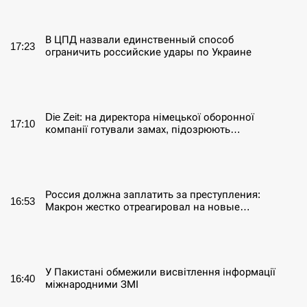
СЕРПЕНЬ
В ЦПД назвали единственный способ
17:23
ограничить российские удары по Украине
СЕРПЕНЬ
Die Zeit: на директора німецької оборонної
17:10
компанії готували замах, підозрюють…
СЕРПЕНЬ
Россия должна заплатить за преступления:
16:53
Макрон жестко отреагировал на новые…
СЕРПЕНЬ
У Пакистані обмежили висвітлення інформації
16:40
міжнародними ЗМІ