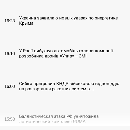
СЕРПЕНЬ
Украина заявила о новых ударах по энергетике
16:23
Крыма
СЕРПЕНЬ
У Росії вибухнув автомобіль голови компанії-
16:10
розробника дронів «Упир» – ЗМІ
СЕРПЕНЬ
Сибіга пригрозив КНДР військовою відповіддю
16:00
на розгортання ракетних систем в…
СЕРПЕНЬ
Баллистическая атака РФ уничтожила
15:53
логистический комплекс PUMA