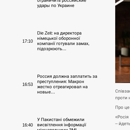
ограничить российские
удары по Украине
СЕРПЕНЬ
Die Zeit: на директора
німецької оборонної
17:10
компанії готували замах,
підозрюють…
СЕРПЕНЬ
Россия должна заплатить за
преступления: Макрон
16:53
жестко отреагировал на
Співза
новые…
проти 
СЕРПЕНЬ
Про це
«Росія
У Пакистані обмежили
– йдеть
висвітлення інформації
16:40
міжнародними ЗМІ