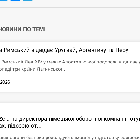
 НОВИНИ ПО ТЕМІ
а Римський відвідає Уругвай, Аргентину та Перу
 Римський Лев XIV у межах Апостольської подорожі відвідає 
опаді три країни Латинської…
.2026
Zeit: на директора німецької оборонної компанії гот
х, підозрюют...
цькі органи безпеки розслідують імовірну підготовку російсь