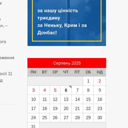
х
о
», –
ого
меження
Серпень 2026
ПН
ВТ
СР
ЧТ
ПТ
СБ
НД
сії 11
ід
1
2
3
4
5
6
7
8
9
10
11
12
13
14
15
16
17
18
19
20
21
22
23
24
25
26
27
28
29
30
31