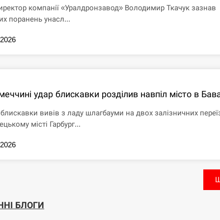
иректор компанії «Уралдронзавод» Володимир Ткачук зазнав
их поранень унасл...
.2026
меччині удар блискавки розділив навпіл місто в Бава
 блискавки вивів з ладу шлагбауми на двох залізничних переї
ецькому місті Гарбург...
.2026
Щ
ННІ БЛОГИ