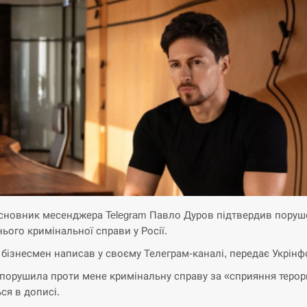
сновник месенджера Telegram Павло Дуров підтвердив поруш
нього кримінальної справи у Росії.
 бізнесмен написав у своєму Телеграм-каналі, передає Укрінф
 порушила проти мене кримінальну справу за «сприяння терор
ся в дописі.