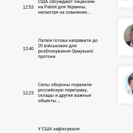
США обсуждают лицензии
на Patriot для Украины,
12:53
несмотря на сомнения…
СЕРПЕНЬ
Латвія готова направити до
20 військових для
12:40
розблокування Ормузької
протоки
СЕРПЕНЬ
Силы обороны поразили
российскую переправу,
12:23
склады и другие важные
объекты…
СЕРПЕНЬ
У США зафіксували