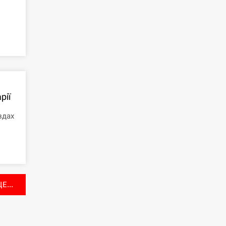
рії
здах
Е...