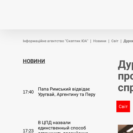
Новини
Війна
Політика
Інформаційне агентство "Скептик ЮА"
|
Новини
|
Світ
|
Дуров
НОВИНИ
Ду
пр
СЕРПЕНЬ
сп
Папа Римський відвідає
17:40
Уругвай, Аргентину та Перу
Світ
СЕРПЕНЬ
В ЦПД назвали
единственный способ
17:23