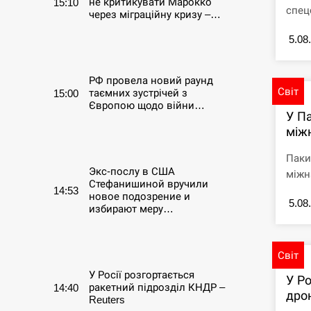
не критикувати Марокко
15:10
спец
через міграційну кризу –…
5.08
СЕРПЕНЬ
РФ провела новий раунд
Світ
таємних зустрічей з
15:00
Європою щодо війни…
У П
між
СЕРПЕНЬ
Паки
Экс-послу в США
міжна
Стефанишиной вручили
14:53
новое подозрение и
5.08
избирают меру…
СЕРПЕНЬ
Світ
У Росії розгортається
У Ро
ракетний підрозділ КНДР –
14:40
дро
Reuters