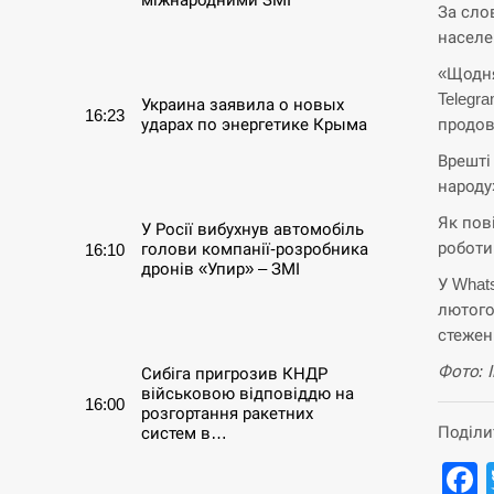
За сло
населе
СЕРПЕНЬ
«Щодня
Telegr
Украина заявила о новых
16:23
продов
ударах по энергетике Крыма
Врешті
СЕРПЕНЬ
народу
Як пов
У Росії вибухнув автомобіль
роботи
голови компанії-розробника
16:10
дронів «Упир» – ЗМІ
У What
лютого
СЕРПЕНЬ
стежен
Фото: 
Сибіга пригрозив КНДР
військовою відповіддю на
16:00
розгортання ракетних
Поділи
систем в…
СЕРПЕНЬ