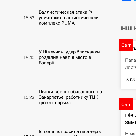
Баллистическая атака РФ
уничтожила логистический
15:53
комплекс PUMA
ІНШІ
СЕРПЕНЬ
Світ
Пап
У Німеччині удар блискавки
розділив навпіл місто в
15:40
Папа
Баварії
лист
СЕРПЕНЬ
5.08
Пытки военнообязанного на
Закарпатье: работнику ТЦК
15:23
грозит тюрьма
Світ
Die 
СЕРПЕНЬ
зама
Іспанія попросила партнерів
Німе