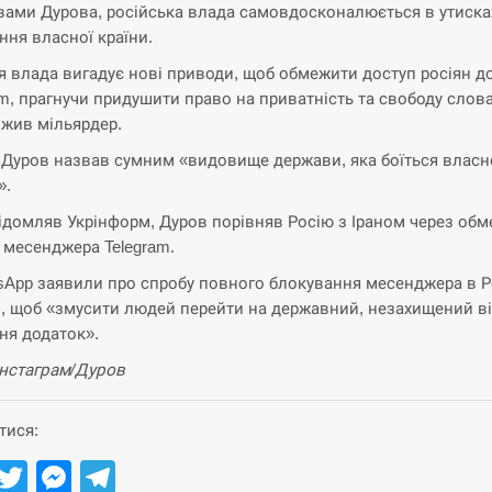
вами Дурова, російська влада самовдосконалюється в утиска
ння власної країни.
 влада вигадує нові приводи, щоб обмежити доступ росіян д
am, прагнучи придушити право на приватність та свободу слова
жив мільярдер.
 Дуров назвав сумним «видовище держави, яка боїться власн
».
ідомляв Укрінформ, Дуров порівняв Росію з Іраном через об
 месенджера Telegram.
sApp заявили про спробу повного блокування месенджера в Ро
, щоб «змусити людей перейти на державний, незахищений в
ня додаток».
Інстаграм/Дуров
тися:
Facebook
Twitter
Messenger
Telegram