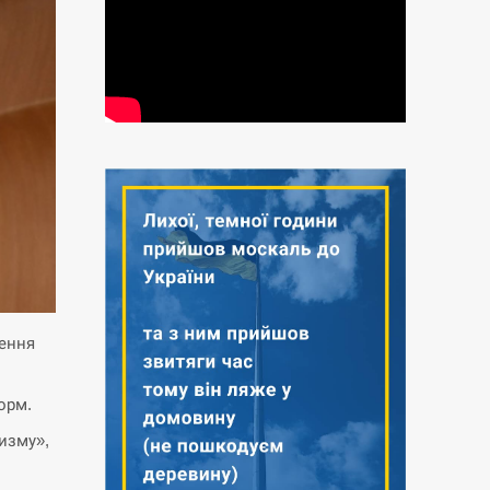
ення
орм.
изму»,