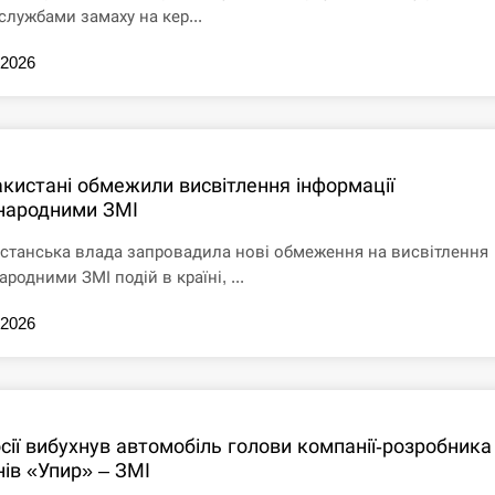
службами замаху на кер...
.2026
акистані обмежили висвітлення інформації
народними ЗМІ
станська влада запровадила нові обмеження на висвітлення
родними ЗМІ подій в країні, ...
.2026
сії вибухнув автомобіль голови компанії-розробника
нів «Упир» – ЗМІ