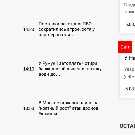
Генд
СЕРПЕНЬ
тяжк
Поставки ракет для ПВО
5.08
сократились втрое, хотя у
14:23
партнеров они…
Світ
СЕРПЕНЬ
У Ні
У Румунії затоплять чотири
баржі для збільшення потоку
14:10
Удар
води до…
у нім
СЕРПЕНЬ
5.08
В Москве пожаловались на
“кратный рост” атак дронов
13:53
Украины
ОСТА
СЕРПЕНЬ