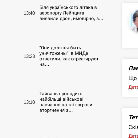
Біля українського літака в
аеропорту Лейпцига
13:40
виявили дрон, ймовірно, з…
СЕРПЕНЬ
“Они должны быть
уничтожены”: в МИДе
13:23
ответили, как отреагируют
на…
Пав
Що 
СЕРПЕНЬ
Дета
Тайвань проводить
найбільші військові
13:10
навчання на тлі загрози
вторгнення з…
Тет
СЕРПЕНЬ
Скі
Дета