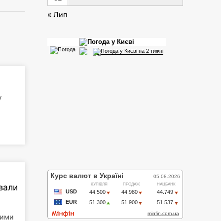
« Лип
у
ували
кими