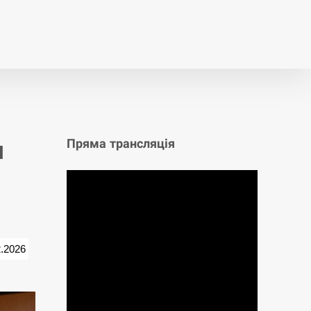
т
Публікації
Опитування
я
Пряма трансляція
2.2026