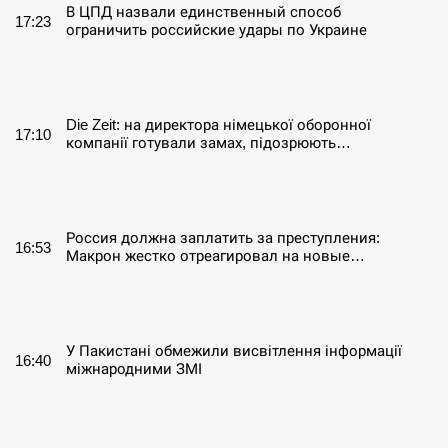
В ЦПД назвали единственный способ
17:23
ограничить российские удары по Украине
СЕРПЕНЬ
Die Zeit: на директора німецької оборонної
17:10
компанії готували замах, підозрюють…
СЕРПЕНЬ
Россия должна заплатить за преступления:
16:53
Макрон жестко отреагировал на новые…
СЕРПЕНЬ
У Пакистані обмежили висвітлення інформації
16:40
міжнародними ЗМІ
СЕРПЕНЬ