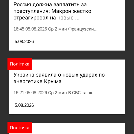
Россия должна заплатить за
преступления: Макрон жестко
Под огнем “Эпицентр”, ROZETKA и “Новая
11:53
почта”: что известно об…
отреагировал на новые ...
16:45 05.08.2026 Ср 2 мин Французски...
СЕРПЕНЬ
5.08.2026
У зоопарку Токіо через спеку загинули три
11:40
левиці
СЕРПЕНЬ
Політика
Украина заявила о новых ударах по
Россияне ударили “Бардеролями” по Харькову,
энергетике Крыма
11:23
есть пострадавшие
16:21 05.08.2026 Ср 2 мин В СБС такж...
ЩЕ...
5.08.2026
Політика