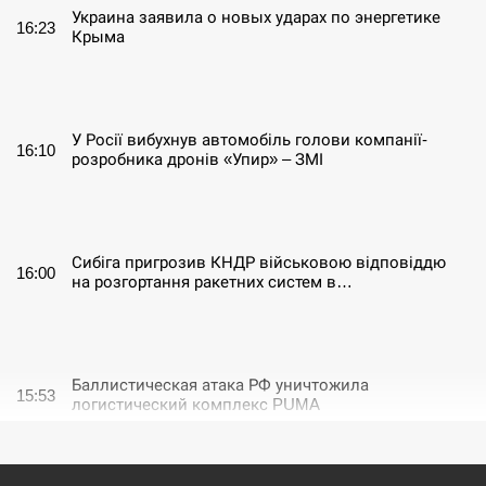
Украина заявила о новых ударах по энергетике
16:23
Крыма
СЕРПЕНЬ
У Росії вибухнув автомобіль голови компанії-
16:10
розробника дронів «Упир» – ЗМІ
СЕРПЕНЬ
Сибіга пригрозив КНДР військовою відповіддю
16:00
на розгортання ракетних систем в…
СЕРПЕНЬ
Баллистическая атака РФ уничтожила
15:53
логистический комплекс PUMA
СЕРПЕНЬ