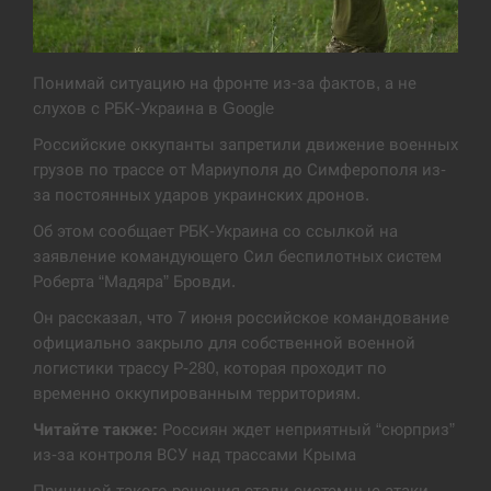
Экс-послу в США Стефанишиной вручили новое
14:53
подозрение и избирают меру…
Понимай ситуацию на фронте из-за фактов, а не
СЕРПЕНЬ
слухов с РБК-Украина в Google
Российские оккупанты запретили движение военных
У Росії розгортається ракетний підрозділ КНДР –
14:40
грузов по трассе от Мариуполя до Симферополя из-
Reuters
за постоянных ударов украинских дронов.
СЕРПЕНЬ
Об этом сообщает РБК-Украина со ссылкой на
заявление командующего Сил беспилотных систем
Поставки ракет для ПВО сократились втрое,
Роберта “Мадяра” Бровди.
14:23
хотя у партнеров они…
Он рассказал, что 7 июня российское командование
официально закрыло для собственной военной
СЕРПЕНЬ
логистики трассу Р-280, которая проходит по
временно оккупированным территориям.
У Румунії затоплять чотири баржі для
14:10
збільшення потоку води до…
Читайте также:
Россиян ждет неприятный “сюрприз”
из-за контроля ВСУ над трассами Крыма
СЕРПЕНЬ
Причиной такого решения стали системные атаки