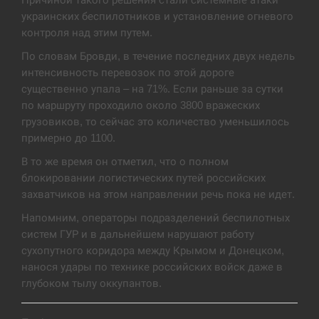
украинских беспилотников и установление огневого
В Москве пожаловались на “кратный рост” атак
13:53
контроля над этим путем.
дронов Украины
По словам Бровди, в течение последних двух недель
СЕРПЕНЬ
интенсивность перевозок по этой дороге
существенно упала – на 71%. Если раньше за сутки
Біля українського літака в аеропорту Лейпцига
по маршруту проходило около 3800 вражеских
13:40
виявили дрон, ймовірно, з…
грузовиков, то сейчас это количество уменьшилось
примерно до 1100.
СЕРПЕНЬ
В то же время он отметил, что о полном
блокировании логистических путей российских
“Они должны быть уничтожены”: в МИДе
13:23
ответили, как отреагируют на…
захватчиков на этом направлении речь пока не идет.
Напомним, операторы подразделений беспилотных
СЕРПЕНЬ
систем ГУР и в дальнейшем нарушают работу
сухопутного коридора между Крымом и Донецком,
Тайвань проводить найбільші військові
нанося удары по технике российских войск даже в
13:10
навчання на тлі загрози вторгнення з…
глубоком тылу оккупантов.
СЕРПЕНЬ