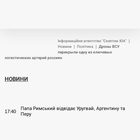
Інформаційне агентство "Скептик ЮА"
|
Новини
|
Політика
|
Дроны ВСУ
перекрыли одну из ключевых
логистических артерий россиян
НОВИНИ
СЕРПЕНЬ
Папа Римський відвідає Уругвай, Аргентину та
17:40
Перу
СЕРПЕНЬ