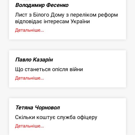
Володимир Фесенко
Лист з Білого Дому з переліком реформ
відповідає інтересам України
Детальніше...
Павло Казарін
Що станеться опісля війни
Детальніше...
Тетяна Чорновол
Скільки коштує служба офіцеру
Детальніше...