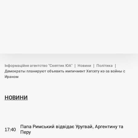
Інформаційне агентство "Скептик ЮА"
|
Новини
|
Політика
|
Демократы планируют объявить импичмент Хегсету из-за войны с
Ираном
НОВИНИ
СЕРПЕНЬ
Папа Римський відвідає Уругвай, Аргентину та
17:40
Перу