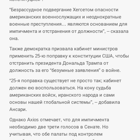
“Безрассудное подвергание Хегсетом опасности
СЕРПЕНЬ
американских военнослужащих и неоднократные
военные преступления… являются основанием для
В Москве пожаловались на “кратный рост” атак
импичмента и отстранения от должности”, – сказала
13:53
дронов Украины
она.
Также демократка призвала кабинет министров
СЕРПЕНЬ
применить 25-ю поправку к конституции США, чтобы
отстранить президента Дональда Трампа от
Біля українського літака в аеропорту Лейпцига
13:40
виявили дрон, ймовірно, з…
должность за его “безумные заявления” о войне.
“25-я поправка существует не просто так; кабинет
СЕРПЕНЬ
должен ею воспользоваться. На кону судьба
американских войск, иранского народа и сами
“Они должны быть уничтожены”: в МИДе
основы нашей глобальной системы”, – добавила
13:23
ответили, как отреагируют на…
Ансари.
СЕРПЕНЬ
Однако Axios отмечает, что для импичмента
необходимо две трети голосов в Сенате. Но
учитывая, что обе палаты под контролем
Тайвань проводить найбільші військові
13:10