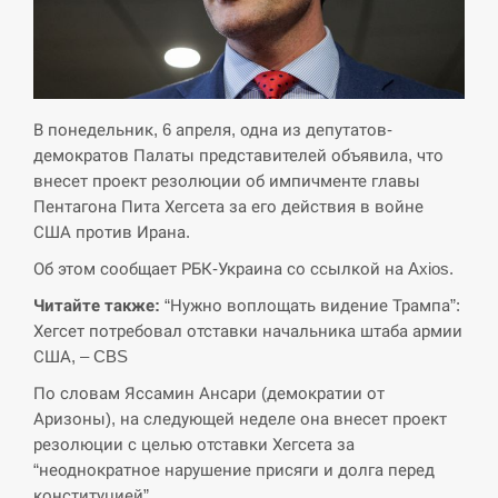
СЕРПЕНЬ
Экс-послу в США Стефанишиной вручили новое
14:53
подозрение и избирают меру…
В понедельник, 6 апреля, одна из депутатов-
демократов Палаты представителей объявила, что
СЕРПЕНЬ
внесет проект резолюции об импичменте главы
Пентагона Пита Хегсета за его действия в войне
У Росії розгортається ракетний підрозділ КНДР –
США против Ирана.
14:40
Reuters
Об этом сообщает РБК-Украина со ссылкой на Axios.
СЕРПЕНЬ
Читайте также:
“Нужно воплощать видение Трампа”:
Хегсет потребовал отставки начальника штаба армии
Поставки ракет для ПВО сократились втрое,
США, – CBS
14:23
хотя у партнеров они…
По словам Яссамин Ансари (демократии от
Аризоны), на следующей неделе она внесет проект
СЕРПЕНЬ
резолюции с целью отставки Хегсета за
“неоднократное нарушение присяги и долга перед
У Румунії затоплять чотири баржі для
14:10
збільшення потоку води до…
конституцией”.