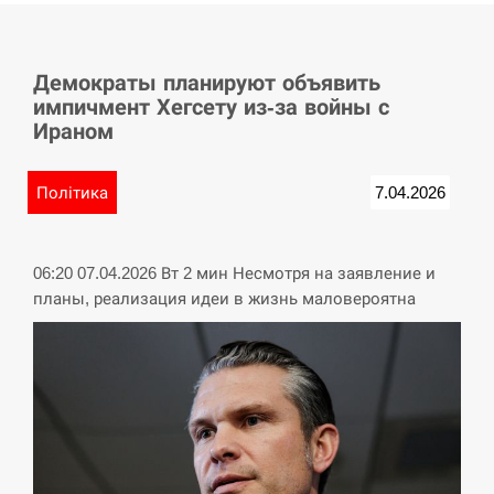
СЕРПЕНЬ
Демократы планируют объявить
У Німеччині удар блискавки розділив навпіл
15:40
импичмент Хегсету из-за войны с
місто в Баварії
Ираном
СЕРПЕНЬ
Політика
7.04.2026
Пытки военнообязанного на Закарпатье:
15:23
работнику ТЦК грозит тюрьма
06:20 07.04.2026 Вт 2 мин Несмотря на заявление и
СЕРПЕНЬ
планы, реализация идеи в жизнь маловероятна
Іспанія попросила партнерів не критикувати
15:10
Марокко через міграційну кризу –…
СЕРПЕНЬ
РФ провела новий раунд таємних зустрічей з
15:00
Європою щодо війни…