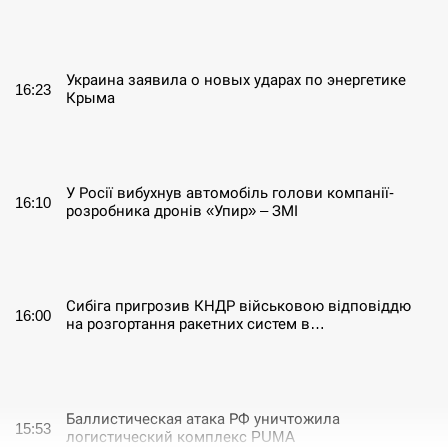
СЕРПЕНЬ
Украина заявила о новых ударах по энергетике
16:23
Крыма
СЕРПЕНЬ
У Росії вибухнув автомобіль голови компанії-
16:10
розробника дронів «Упир» – ЗМІ
СЕРПЕНЬ
Сибіга пригрозив КНДР військовою відповіддю
16:00
на розгортання ракетних систем в…
СЕРПЕНЬ
Баллистическая атака РФ уничтожила
15:53
логистический комплекс PUMA