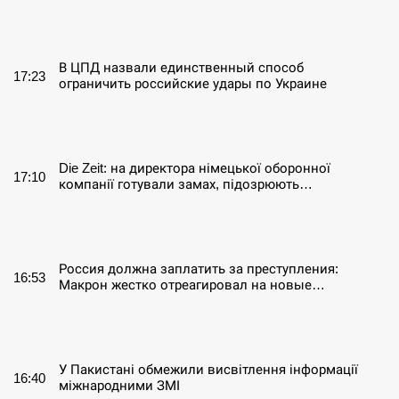
СЕРПЕНЬ
В ЦПД назвали единственный способ
17:23
ограничить российские удары по Украине
СЕРПЕНЬ
Die Zeit: на директора німецької оборонної
17:10
компанії готували замах, підозрюють…
СЕРПЕНЬ
Россия должна заплатить за преступления:
16:53
Макрон жестко отреагировал на новые…
СЕРПЕНЬ
У Пакистані обмежили висвітлення інформації
16:40
міжнародними ЗМІ