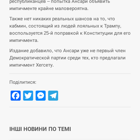
навчання на тлі загрози вторгнення з…
республиканцев – попытка Ансари объявить
импичменте крайне маловероятна.
СЕРПЕНЬ
Также нет никаких реальных шансов на то, что
кабмин, состоящий из людей лояльных к Трампу,
США обсуждают лицензии на Patriot для
12:53
воспользуется 25-й поправкой к Конституции для его
Украины, несмотря на сомнения…
импичмента.
СЕРПЕНЬ
Издание добавило, что Ансари уже не первый член
Демократической партии среди тех, кто предлагали
импичмент Хегсету.
Латвія готова направити до 20 військових для
12:40
розблокування Ормузької протоки
Поділитися:
СЕРПЕНЬ
Facebook
Twitter
Messenger
Telegram
Силы обороны поразили российскую
12:23
переправу, склады и другие важные объекты…
СЕРПЕНЬ
ІНШІ НОВИНИ ПО ТЕМІ
У США зафіксували рекордний спалах
12:10