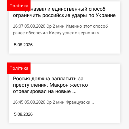
циклоспорозу, захворіли понад 10 тисяч…
Політика
В ЦПД назвали единственный способ
ограничить российские удары по Украине
СЕРПЕНЬ
16:07 05.08.2026 Ср 2 мин Именно этот способ
Под огнем “Эпицентр”, ROZETKA и “Новая
11:53
ранее обеспечил Киеву успех с зерновым…
почта”: что известно об…
5.08.2026
СЕРПЕНЬ
У зоопарку Токіо через спеку загинули три
11:40
левиці
Політика
Россия должна заплатить за
СЕРПЕНЬ
преступления: Макрон жестко
отреагировал на новые ...
Россияне ударили “Бардеролями” по Харькову,
11:23
есть пострадавшие
16:45 05.08.2026 Ср 2 мин Французски...
ЩЕ...
5.08.2026