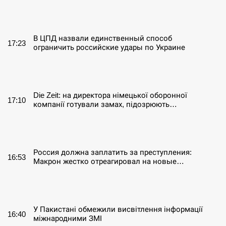
СЕРПЕНЬ
В ЦПД назвали единственный способ
17:23
ограничить российские удары по Украине
СЕРПЕНЬ
Die Zeit: на директора німецької оборонної
17:10
компанії готували замах, підозрюють…
СЕРПЕНЬ
Россия должна заплатить за преступления:
16:53
Макрон жестко отреагировал на новые…
СЕРПЕНЬ
У Пакистані обмежили висвітлення інформації
16:40
міжнародними ЗМІ