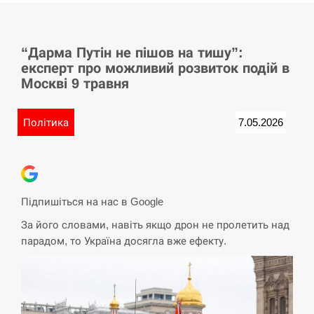
СЕРПЕНЬ
“Дарма Путін не пішов на тишу”:
У Німеччині удар блискавки розділив навпіл
15:40
експерт про можливий розвиток подій в
місто в Баварії
Москві 9 травня
СЕРПЕНЬ
Політика
7.05.2026
Пытки военнообязанного на Закарпатье:
15:23
работнику ТЦК грозит тюрьма
СЕРПЕНЬ
Підпишіться на нас в Google
Іспанія попросила партнерів не критикувати
15:10
За його словами, навіть якщо дрон не пролетить над
Марокко через міграційну кризу –…
парадом, то Україна досягла вже ефекту.
СЕРПЕНЬ
РФ провела новий раунд таємних зустрічей з
15:00
Європою щодо війни…