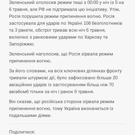
Зеленський оголосив режим тиші з 00:00 у ніч із 5 на
6 травня, але РФ не підтримала цю ініціативу. Утім,
Росія порушила режим припинення вогню. Росія
застосувала для ударів по Україні 108 безпілотників
та 3 ракети, обстріл тривав всю ніч 6 травня,
включно з ранковими ударами по Харкову та
Запоріжжю.
Зеленський наголосив, що Росія зірвала режим
припинення вогню.
За його словами, на всіх ключових ділянках фронту
тривали штурмові дії, було зафіксовано більше 20
авіаційних ударів із застосуванням більш ніж 70
авіабомб тільки за ніч і ранок 6 травня.
Він сказав, що російська сторона зірвала режим
припинення вогню, тому Україна визначиться із
подальшими діями.
Поділитися: