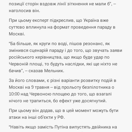
позиції сторін вздовж лінії зіткнення не мали б”, –
наголосив він.
СЕРПЕНЬ
При цьому експерт підкреслив, що Україна вже
суттєво вплинула на формат проведення параду в
В Москве пожаловались на “кратный рост” атак
13:53
дронов Украины
Москві.
“Ба більше, як круги по воді, пішов резонанс, як
СЕРПЕНЬ
змінився сценарій параду і до того, що звучать заяви
російського керівництва, що якщо буде удар по
Біля українського літака в аеропорту Лейпцига
13:40
Червоній площі, то будуть наслідки, які ще ніхто не
виявили дрон, ймовірно, з…
бачив”, – сказав Мельник.
СЕРПЕНЬ
За його словами, є різні варіанти розвитку подій в
Москві на 9 травня – від прольоту безпілотника о
“Они должны быть уничтожены”: в МИДе
10:00 над Червоною площею до того, що взагалі
13:23
ответили, как отреагируют на…
нічого не трапиться, бо ефект уже досягнутий.
При цьому він додав, що в цей момент можуть бути
СЕРПЕНЬ
атаки на інші об’єкти у РФ.
“Навіть якщо замість Путіна випустять двійника на
Тайвань проводить найбільші військові
13:10