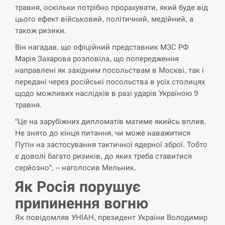
циклоспорозу, захворіли понад 10 тисяч…
травня, оскільки потрібно прорахувати, який буде від
цього ефект військовий, політичний, медійний, а
СЕРПЕНЬ
також ризики.
Він нагадав, що офіційний представник МЗС РФ
Под огнем “Эпицентр”, ROZETKA и “Новая
11:53
Марія Захарова розповіла, що попередження
почта”: что известно об…
направлені як західним посольствам в Москві, так і
передані через російські посольства в усіх столицях
СЕРПЕНЬ
щодо можливих наслідків в разі ударів Україною 9
травня.
У зоопарку Токіо через спеку загинули три
11:40
левиці
“Це на зарубіжних дипломатів матиме якийсь вплив.
Не знято до кінця питання, чи може наважитися
СЕРПЕНЬ
Путін на застосування тактичної ядерної зброї. Тобто
є доволі багато ризиків, до яких треба ставитися
Россияне ударили “Бардеролями” по Харькову,
серйозно”, – наголосив Мельник.
11:23
есть пострадавшие
Як Росія порушує
ЩЕ...
припинення вогню
Як повідомляв УНІАН, президент України Володимир