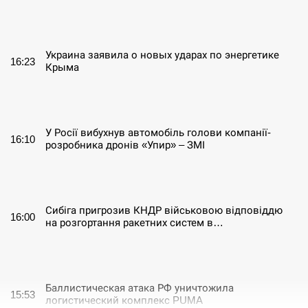
СЕРПЕНЬ
Украина заявила о новых ударах по энергетике
16:23
Крыма
СЕРПЕНЬ
У Росії вибухнув автомобіль голови компанії-
16:10
розробника дронів «Упир» – ЗМІ
СЕРПЕНЬ
Сибіга пригрозив КНДР військовою відповіддю
16:00
на розгортання ракетних систем в…
СЕРПЕНЬ
Баллистическая атака РФ уничтожила
15:53
логистический комплекс PUMA