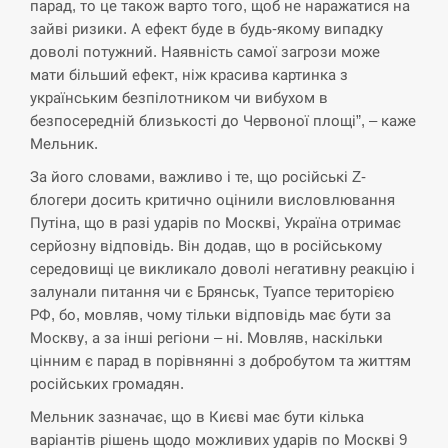
навчання на тлі загрози вторгнення з…
парад, то це також варто того, щоб не наражатися на
зайві ризики. А ефект буде в будь-якому випадку
СЕРПЕНЬ
доволі потужний. Наявність самої загрози може
мати більший ефект, ніж красива картинка з
США обсуждают лицензии на Patriot для
українським безпілотником чи вибухом в
12:53
Украины, несмотря на сомнения…
безпосередній близькості до Червоної площі”, – каже
Мельник.
СЕРПЕНЬ
За його словами, важливо і те, що російські Z-
блогери досить критично оцінили висловлювання
Латвія готова направити до 20 військових для
12:40
Путіна, що в разі ударів по Москві, Україна отримає
розблокування Ормузької протоки
серйозну відповідь. Він додав, що в російському
середовищі це викликало доволі негативну реакцію і
СЕРПЕНЬ
залунали питання чи є Брянськ, Туапсе територією
РФ, бо, мовляв, чому тільки відповідь має бути за
Силы обороны поразили российскую
12:23
Москву, а за інші регіони – ні. Мовляв, наскільки
переправу, склады и другие важные объекты…
цінним є парад в порівнянні з добробутом та життям
російських громадян.
СЕРПЕНЬ
Мельник зазначає, що в Києві має бути кілька
У США зафіксували рекордний спалах
варіантів рішень щодо можливих ударів по Москві 9
12:10