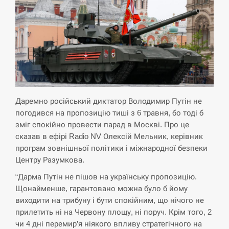
СЕРПЕНЬ
Экс-послу в США Стефанишиной вручили новое
14:53
подозрение и избирают меру…
СЕРПЕНЬ
Даремно російський диктатор Володимир Путін не
У Росії розгортається ракетний підрозділ КНДР –
14:40
Reuters
погодився на пропозицію тиші з 6 травня, бо тоді б
зміг спокійно провести парад в Москві. Про це
СЕРПЕНЬ
сказав в ефірі Radio NV Олексій Мельник, керівник
програм зовнішньої політики і міжнародної безпеки
Центру Разумкова.
Поставки ракет для ПВО сократились втрое,
14:23
хотя у партнеров они…
“Дарма Путін не пішов на українську пропозицію.
Щонайменше, гарантовано можна було б йому
СЕРПЕНЬ
виходити на трибуну і бути спокійним, що нічого не
прилетить ні на Червону площу, ні поруч. Крім того, 2
У Румунії затоплять чотири баржі для
14:10
чи 4 дні перемир’я ніякого впливу стратегічного на
збільшення потоку води до…