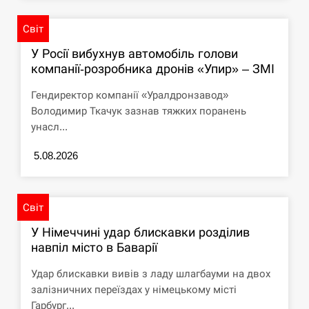
Світ
У Росії вибухнув автомобіль голови
компанії-розробника дронів «Упир» – ЗМІ
Гендиректор компанії «Уралдронзавод»
Володимир Ткачук зазнав тяжких поранень
унасл...
5.08.2026
Світ
У Німеччині удар блискавки розділив
навпіл місто в Баварії
Удар блискавки вивів з ладу шлагбауми на двох
залізничних переїздах у німецькому місті
Гарбург...