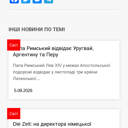
навчання на тлі загрози вторгнення з…
СЕРПЕНЬ
США обсуждают лицензии на Patriot для
ІНШІ НОВИНИ ПО ТЕМІ
12:53
Украины, несмотря на сомнения…
Світ
СЕРПЕНЬ
Папа Римський відвідає Уругвай,
Аргентину та Перу
Латвія готова направити до 20 військових для
12:40
розблокування Ормузької протоки
Папа Римський Лев XIV у межах Апостольської
подорожі відвідає у листопаді три країни
СЕРПЕНЬ
Латинської…
5.08.2026
Силы обороны поразили российскую
12:23
переправу, склады и другие важные объекты…
СЕРПЕНЬ
Світ
Die Zeit: на директора німецької
У США зафіксували рекордний спалах
12:10