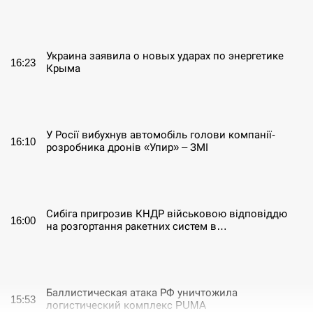
СЕРПЕНЬ
Украина заявила о новых ударах по энергетике
16:23
Крыма
СЕРПЕНЬ
У Росії вибухнув автомобіль голови компанії-
16:10
розробника дронів «Упир» – ЗМІ
СЕРПЕНЬ
Сибіга пригрозив КНДР військовою відповіддю
16:00
на розгортання ракетних систем в…
СЕРПЕНЬ
Баллистическая атака РФ уничтожила
15:53
логистический комплекс PUMA