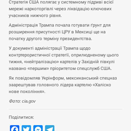
Стратегія США полягає у системному підриві всієї
мережі наркоторгівлі через ліквідацію ключових
СЕРПЕНЬ
учасників нижчого рівня.
Адміністрація Трампа почала готувати ґрунт для
В Москве пожаловались на “кратный рост” атак
13:53
розширення присутності ЦРУ в Мексиці ще на
дронов Украины
початку другого терміну президентства.
СЕРПЕНЬ
У документі адміністрації Трампа щодо
контртерористичної стратегії, оприлюдненому цього
Біля українського літака в аеропорту Лейпцига
тижня, «нейтралізацію» картелів у Західній півкулі
13:40
виявили дрон, ймовірно, з…
названо «першим» пріоритетом спецслужб США.
Як повідомляв Укрінформ, мексиканський спецназ
СЕРПЕНЬ
заарештував головного лідера картелю «Халіско
нове покоління».
“Они должны быть уничтожены”: в МИДе
13:23
ответили, как отреагируют на…
Фото: cia.gov
СЕРПЕНЬ
Поділитися:
Тайвань проводить найбільші військові
Facebook
Twitter
Messenger
Telegram
13:10