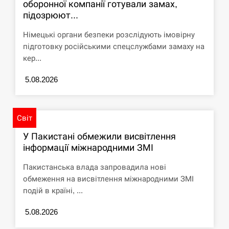
циклоспорозу, захворіли понад 10 тисяч…
оборонної компанії готували замах,
підозрюют...
СЕРПЕНЬ
Німецькі органи безпеки розслідують імовірну
підготовку російськими спецслужбами замаху на
Под огнем “Эпицентр”, ROZETKA и “Новая
11:53
кер...
почта”: что известно об…
5.08.2026
СЕРПЕНЬ
У зоопарку Токіо через спеку загинули три
11:40
левиці
Світ
У Пакистані обмежили висвітлення
СЕРПЕНЬ
інформації міжнародними ЗМІ
Россияне ударили “Бардеролями” по Харькову,
Пакистанська влада запровадила нові
11:23
есть пострадавшие
обмеження на висвітлення міжнародними ЗМІ
подій в країні, ...
ЩЕ...
5.08.2026