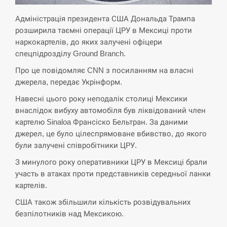
Адміністрація президента США Дональда Трампа
СЕРПЕНЬ
розширила таємні операції ЦРУ в Мексиці проти
наркокартелів, до яких залучені офіцери
Экс-послу в США Стефанишиной вручили новое
14:53
подозрение и избирают меру…
спецпідрозділу Ground Branch.
Про це повідомляє CNN з посиланням на власні
СЕРПЕНЬ
джерела, передає Укрінформ.
Навесні цього року неподалік столиці Мексики
У Росії розгортається ракетний підрозділ КНДР –
14:40
внаслідок вибуху автомобіля був ліквідований член
Reuters
картелю Sinaloa Франсіско Бельтран. За даними
джерел, це було цілеспрямоване вбивство, до якого
СЕРПЕНЬ
були залучені співробітники ЦРУ.
Поставки ракет для ПВО сократились втрое,
З минулого року оперативники ЦРУ в Мексиці брали
14:23
хотя у партнеров они…
участь в атаках проти представників середньої ланки
картелів.
СЕРПЕНЬ
США також збільшили кількість розвідувальних
безпілотників над Мексикою.
У Румунії затоплять чотири баржі для
14:10
збільшення потоку води до…