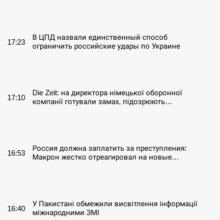
СЕРПЕНЬ
В ЦПД назвали единственный способ
17:23
ограничить российские удары по Украине
СЕРПЕНЬ
Die Zeit: на директора німецької оборонної
17:10
компанії готували замах, підозрюють…
СЕРПЕНЬ
Россия должна заплатить за преступления:
16:53
Макрон жестко отреагировал на новые…
СЕРПЕНЬ
У Пакистані обмежили висвітлення інформації
16:40
міжнародними ЗМІ