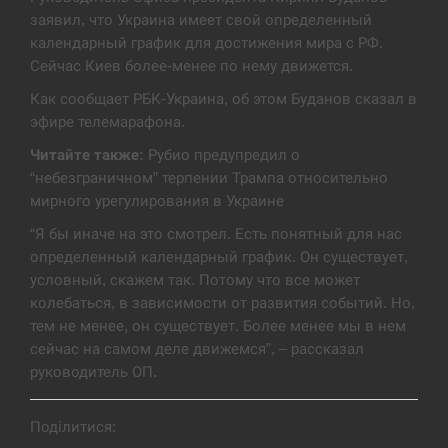
заявил, что Украина имеет свой определенный
Экс-послу в США Стефанишиной вручили новое
14:53
подозрение и избирают меру…
календарный график для достижения мира с РФ.
Сейчас Киев более-менее по нему движется.
СЕРПЕНЬ
Как сообщает РБК-Украина, об этом Буданов сказал в
эфире телемарафона.
У Росії розгортається ракетний підрозділ КНДР –
14:40
Читайте также:
Рубио предупредил о
Reuters
“небезграничном” терпении Трампа относительно
мирного урегулирования в Украине
СЕРПЕНЬ
“Я бы иначе на это смотрел. Есть понятный для нас
Поставки ракет для ПВО сократились втрое,
определенный календарный график. Он существует,
14:23
хотя у партнеров они…
условный, скажем так. Потому что все может
колебаться, в зависимости от развития событий. Но,
СЕРПЕНЬ
тем не менее, он существует. Более менее мы в нем
сейчас на самом деле движемся”, – рассказал
У Румунії затоплять чотири баржі для
руководитель ОП.
14:10
збільшення потоку води до…
Поділитися:
СЕРПЕНЬ