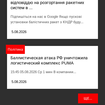
відповіддю на розгортання ракетних
систем в ...
Под огнем “Эпицентр”, ROZETKA и “Новая
11:53
почта”: что известно об…
Підпишіться на нас в Google Якщо пускові
установки балістичних ракет з КНДР буду...
СЕРПЕНЬ
5.08.2026
У зоопарку Токіо через спеку загинули три
11:40
левиці
Політика
СЕРПЕНЬ
Баллистическая атака РФ уничтожила
Россияне ударили “Бардеролями” по Харькову,
логистический комплекс PUMA
11:23
есть пострадавшие
15:45 05.08.2026 Ср 1 мин В компании...
ЩЕ...
5.08.2026
ЩЕ...