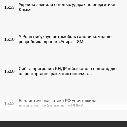
Украина заявила о новых ударах по энергетике
16:23
Крыма
СЕРПЕНЬ
У Росії вибухнув автомобіль голови компанії-
16:10
розробника дронів «Упир» – ЗМІ
СЕРПЕНЬ
Сибіга пригрозив КНДР військовою відповіддю
16:00
на розгортання ракетних систем в…
СЕРПЕНЬ
Баллистическая атака РФ уничтожила
15:53
логистический комплекс PUMA
СЕРПЕНЬ