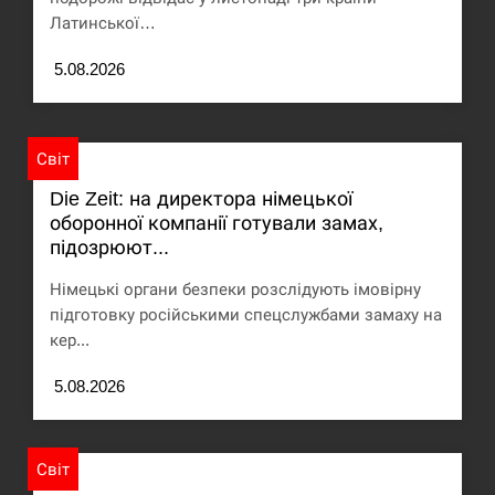
Латинської…
США обсуждают лицензии на Patriot для
12:53
Украины, несмотря на сомнения…
5.08.2026
СЕРПЕНЬ
Світ
Латвія готова направити до 20 військових для
12:40
розблокування Ормузької протоки
Die Zeit: на директора німецької
оборонної компанії готували замах,
СЕРПЕНЬ
підозрюют...
Силы обороны поразили российскую
Німецькі органи безпеки розслідують імовірну
12:23
переправу, склады и другие важные объекты…
підготовку російськими спецслужбами замаху на
кер...
СЕРПЕНЬ
5.08.2026
У США зафіксували рекордний спалах
12:10
циклоспорозу, захворіли понад 10 тисяч…
Світ
СЕРПЕНЬ