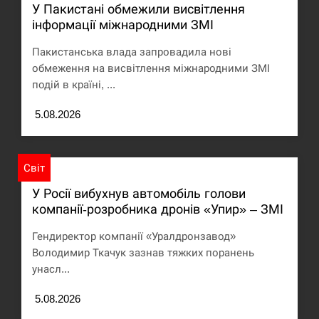
У Пакистані обмежили висвітлення
інформації міжнародними ЗМІ
Под огнем “Эпицентр”, ROZETKA и “Новая
11:53
почта”: что известно об…
Пакистанська влада запровадила нові
обмеження на висвітлення міжнародними ЗМІ
СЕРПЕНЬ
подій в країні, ...
У зоопарку Токіо через спеку загинули три
11:40
5.08.2026
левиці
СЕРПЕНЬ
Світ
Россияне ударили “Бардеролями” по Харькову,
У Росії вибухнув автомобіль голови
11:23
есть пострадавшие
компанії-розробника дронів «Упир» – ЗМІ
ЩЕ...
Гендиректор компанії «Уралдронзавод»
Володимир Ткачук зазнав тяжких поранень
унасл...
5.08.2026