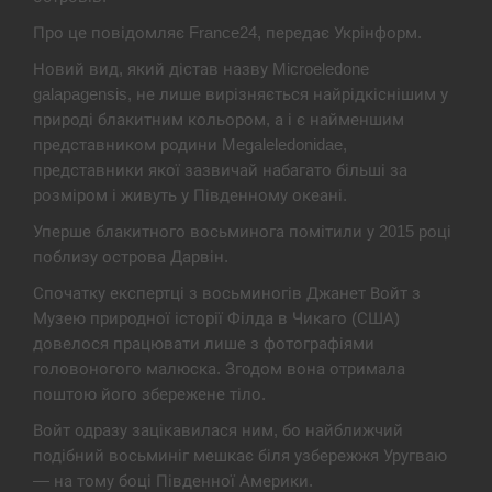
Экс-послу в США Стефанишиной вручили новое
Про це повідомляє France24, передає Укрінформ.
14:53
подозрение и избирают меру…
Новий вид, який дістав назву Microeledone
galapagensis, не лише вирізняється найрідкіснішим у
СЕРПЕНЬ
природі блакитним кольором, а і є найменшим
представником родини Megaleledonidae,
У Росії розгортається ракетний підрозділ КНДР –
14:40
Reuters
представники якої зазвичай набагато більші за
розміром і живуть у Південному океані.
СЕРПЕНЬ
Уперше блакитного восьминога помітили у 2015 році
поблизу острова Дарвін.
Поставки ракет для ПВО сократились втрое,
14:23
Спочатку експертці з восьминогів Джанет Войт з
хотя у партнеров они…
Музею природної історії Філда в Чикаго (США)
довелося працювати лише з фотографіями
СЕРПЕНЬ
головоногого малюска. Згодом вона отримала
поштою його збережене тіло.
У Румунії затоплять чотири баржі для
14:10
збільшення потоку води до…
Войт одразу зацікавилася ним, бо найближчий
подібний восьминіг мешкає біля узбережжя Уругваю
СЕРПЕНЬ
— на тому боці Південної Америки.