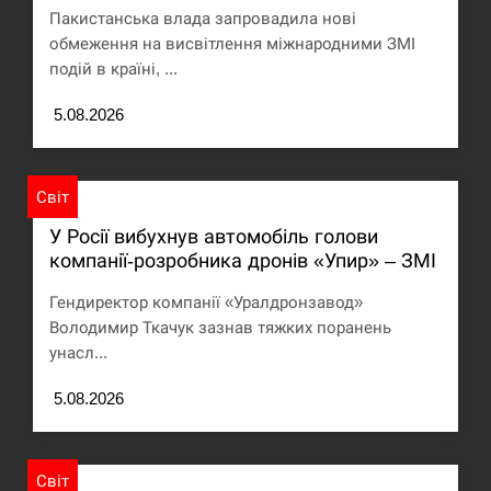
Пакистанська влада запровадила нові
Под огнем “Эпицентр”, ROZETKA и “Новая
обмеження на висвітлення міжнародними ЗМІ
11:53
почта”: что известно об…
подій в країні, ...
СЕРПЕНЬ
5.08.2026
У зоопарку Токіо через спеку загинули три
11:40
левиці
Світ
СЕРПЕНЬ
У Росії вибухнув автомобіль голови
компанії-розробника дронів «Упир» – ЗМІ
Россияне ударили “Бардеролями” по Харькову,
11:23
Гендиректор компанії «Уралдронзавод»
есть пострадавшие
Володимир Ткачук зазнав тяжких поранень
унасл...
ЩЕ...
5.08.2026
Світ