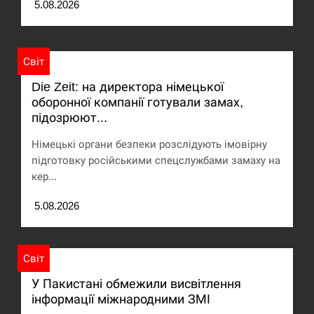
5.08.2026
США обсуждают лицензии на Patriot для
12:53
Украины, несмотря на сомнения…
Світ
СЕРПЕНЬ
Die Zeit: на директора німецької
оборонної компанії готували замах,
Латвія готова направити до 20 військових для
12:40
розблокування Ормузької протоки
підозрюют...
Німецькі органи безпеки розслідують імовірну
СЕРПЕНЬ
підготовку російськими спецслужбами замаху на
кер...
Силы обороны поразили российскую
12:23
переправу, склады и другие важные объекты…
5.08.2026
СЕРПЕНЬ
Світ
У США зафіксували рекордний спалах
12:10
циклоспорозу, захворіли понад 10 тисяч…
У Пакистані обмежили висвітлення
інформації міжнародними ЗМІ
СЕРПЕНЬ