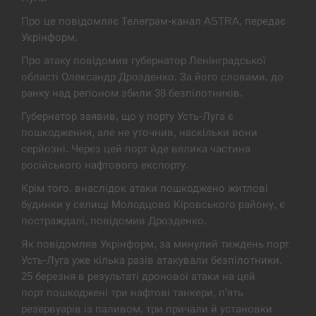
Экс-послу в США Стефанишиной вручили новое
Про це повідомляє Телеграм-канал ASTRA, передає
14:53
подозрение и избирают меру…
Укрінформ.
Про атаку повідомив губернатор Ленінградської
СЕРПЕНЬ
області Олександр Дрозденко. За його словами, до
ранку над регіоном збили 38 безпілотників.
У Росії розгортається ракетний підрозділ КНДР –
14:40
Reuters
Губернатор заявив, що у порту Усть-Луга є
пошкодження, але не уточнив, наскільки вони
СЕРПЕНЬ
серйозні. Через цей порт йде велика частина
російського нафтового експорту.
Поставки ракет для ПВО сократились втрое,
14:23
Крім того, внаслідок атаки пошкоджено житлові
хотя у партнеров они…
будинки у селищі Молодцово Кіровського району, є
постраждалі, повідомив Дрозденко.
СЕРПЕНЬ
Як повідомляв Укрінформ, за минулий тиждень порт
У Румунії затоплять чотири баржі для
Усть-Луга уже кілька разів атакували безпілотники.
14:10
збільшення потоку води до…
25 березня в результаті дронової атаки на цей
порт пошкоджені три нафтові танкери, п’ять
СЕРПЕНЬ
резервуарів із паливом, три причали й установки