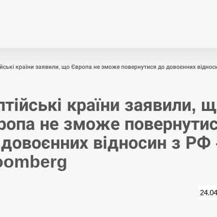
Економіка
Світ
Спор
йські країни заявили, що Європа не зможе повернутися до довоєнних віднос
лтійські країни заявили, 
ропа не зможе повернути
 довоєнних відносин з РФ 
oomberg
24.0