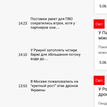
5.08
СЕРПЕНЬ
Поставки ракет для ПВО
сократились втрое, хотя у
14:23
Світ
партнеров они…
У П
між
СЕРПЕНЬ
Паки
У Румунії затоплять чотири
міжна
баржі для збільшення потоку
14:10
води до…
5.08
СЕРПЕНЬ
Світ
В Москве пожаловались на
“кратный рост” атак дронов
13:53
У Ро
Украины
дро
СЕРПЕНЬ
Генд