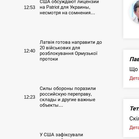
США обсуждают лицензии
на Patriot для Украины,
12:53
несмотря на сомнения…
СЕРПЕНЬ
Латвія готова направити до
20 військових для
12:40
розблокування Ормузької
Пав
протоки
Що 
СЕРПЕНЬ
Дета
Силы обороны поразили
российскую переправу,
12:23
склады и другие важные
объекты…
Тет
Скі
СЕРПЕНЬ
Дета
У США зафіксували