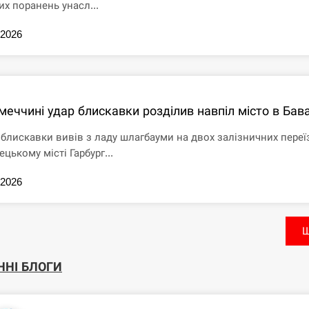
их поранень унасл...
.2026
меччині удар блискавки розділив навпіл місто в Бава
 блискавки вивів з ладу шлагбауми на двох залізничних переї
ецькому місті Гарбург...
.2026
Щ
ННІ БЛОГИ