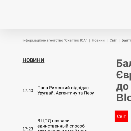
Новини
Війна
Політика
Інформаційне агентство "Скептик ЮА"
|
Новини
|
Світ
|
Балті
НОВИНИ
Ба
Єв
СЕРПЕНЬ
до
Папа Римський відвідає
17:40
Уругвай, Аргентину та Перу
Bl
СЕРПЕНЬ
Світ
В ЦПД назвали
единственный способ
17:23