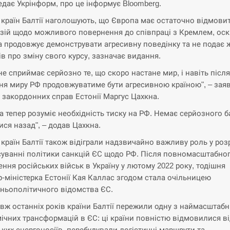
едає Укрінформ, про це інформує Bloomberg.
 країн Балтії наголошують, що Європа має остаточно відмови
юзій щодо можливого повернення до співпраці з Кремлем, оск
 продовжує демонструвати агресивну поведінку та не подає 
ів про зміну свого курсу, зазначає видання.
 не сприймає серйозно те, що скоро настане мир, і навіть після
ня миру РФ продовжуватиме бути агресивною країною", – зая
р закордонних справ Естонії Маргус Цахкна.
а тепер розуміє необхідність тиску на РФ. Немає серйозного 
ися назад", – додав Цахкна.
 країн Балтії також відіграли надзвичайно важливу роль у роз
суванні політики санкцій ЄС щодо РФ. Після повномасштабно
ення російських військ в Україну у лютому 2022 року, тодішня
р-міністерка Естонії Кая Каллас згодом стала очільницею
ньополітичного відомства ЄС.
вж останніх років країни Балтії пережили одну з наймасштаб
ічних трансформацій в ЄС: ці країни повністю відмовилися в
ьких енергоносіїв, перебудували логістичні маршрути та