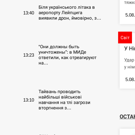
тяжк
Біля українського літака в
аеропорту Лейпцига
13:40
5.08
виявили дрон, ймовірно, з…
СЕРПЕНЬ
Світ
“Они должны быть
У Ні
уничтожены”: в МИДе
13:23
ответили, как отреагируют
Удар
на…
у нім
СЕРПЕНЬ
5.08
Тайвань проводить
найбільші військові
13:10
навчання на тлі загрози
вторгнення з…
ОСТА
СЕРПЕНЬ