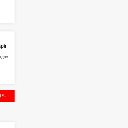
рії
здах
Е...