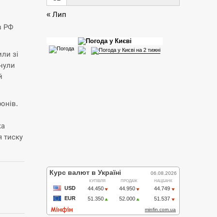
« Лип
з РФ
или зі
инули
й
онів.
ка
я тиску