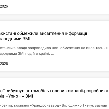
.2026
акистані обмежили висвітлення інформації
народними ЗМІ
станська влада запровадила нові обмеження на висвітлення
родними ЗМІ подій в країні, ...
.2026
сії вибухнув автомобіль голови компанії-розробника
нів «Упир» – ЗМІ
иректор компанії «Уралдронзавод» Володимир Ткачук зазнав