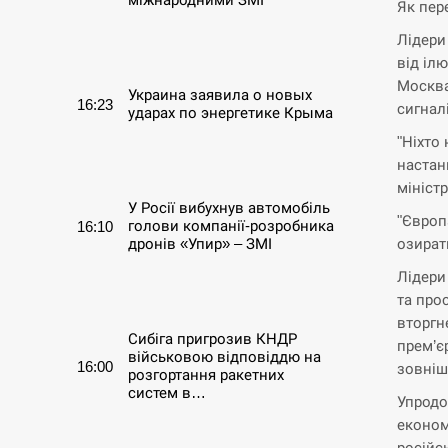
Як пер
Лідери
СЕРПЕНЬ
від іл
Москва
Украина заявила о новых
16:23
сигнал
ударах по энергетике Крыма
"Ніхто
СЕРПЕНЬ
настан
мініст
У Росії вибухнув автомобіль
"Європ
голови компанії-розробника
16:10
озират
дронів «Упир» – ЗМІ
Лідери
СЕРПЕНЬ
та про
вторгн
Сибіга пригрозив КНДР
прем’є
військовою відповіддю на
16:00
зовніш
розгортання ракетних
систем в…
Упродо
економ
СЕРПЕНЬ
російс