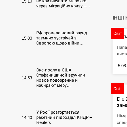
не критикувати Марокко
15:10
через міграційну кризу –…
ІНШІ
СЕРПЕНЬ
РФ провела новий раунд
Світ
Пап
таємних зустрічей з
15:00
Європою щодо війни…
Папа
лист
СЕРПЕНЬ
5.08
Экс-послу в США
Стефанишиной вручили
14:53
новое подозрение и
избирают меру…
Світ
Die 
СЕРПЕНЬ
зама
У Росії розгортається
Німе
ракетний підрозділ КНДР –
14:40
спец
Reuters