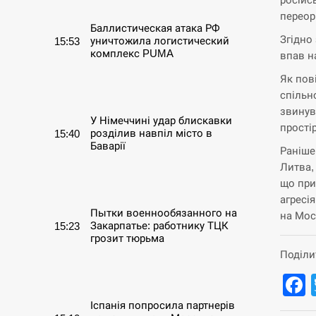
переор
Баллистическая атака РФ
Згідно
уничтожила логистический
15:53
комплекс PUMA
впав н
Як пов
СЕРПЕНЬ
спільн
звинув
У Німеччині удар блискавки
простір
розділив навпіл місто в
15:40
Баварії
Раніше
Литва, 
СЕРПЕНЬ
що при
агресі
Пытки военнообязанного на
на Мос
Закарпатье: работнику ТЦК
15:23
грозит тюрьма
Поділи
СЕРПЕНЬ
Іспанія попросила партнерів