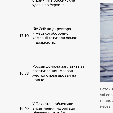
ограничить российские
удары по Украине
СЕРПЕНЬ
Die Zeit: на директора
німецької оборонної
17:10
компанії готували замах,
підозрюють…
СЕРПЕНЬ
Россия должна заплатить за
преступления: Макрон
16:53
жестко отреагировал на
новые…
Естоні
СЕРПЕНЬ
які сп
повном
У Пакистані обмежили
небезп
висвітлення інформації
16:40
міжнародними ЗМІ