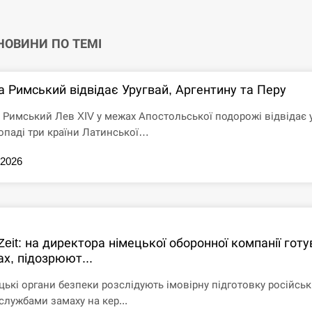
 НОВИНИ ПО ТЕМІ
а Римський відвідає Уругвай, Аргентину та Перу
 Римський Лев XIV у межах Апостольської подорожі відвідає 
опаді три країни Латинської…
.2026
Zeit: на директора німецької оборонної компанії гот
х, підозрюют...
цькі органи безпеки розслідують імовірну підготовку російсь
службами замаху на кер...