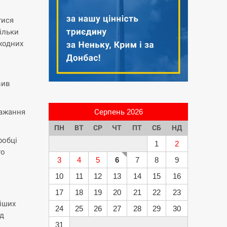
тися
ільки
жодних
вив
бажання
Серпень 2026
ПН
ВТ
СР
ЧТ
ПТ
СБ
НД
робці
1
2
го
3
4
5
6
7
8
9
10
11
12
13
14
15
16
17
18
19
20
21
22
23
ніших
24
25
26
27
28
29
30
ід
31