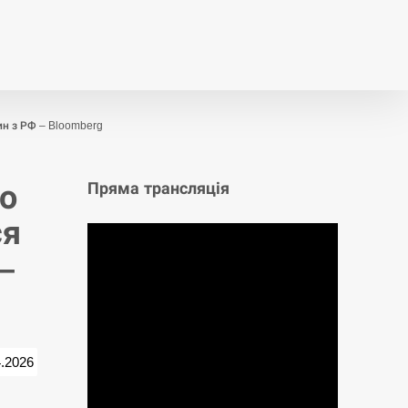
т
Публікації
Опитування
ин з РФ – Bloomberg
що
Пряма трансляція
ся
–
4.2026