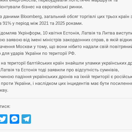
ієнтували бізнес на європейські ринки.
 з даними Bloomberg, загальний обсяг торгівлі цих трьох країн 
а 91% у період між 2021 та 2025 роками.
ідомляв Укрінформ, 10 квітня Естонія, Латвія та Литва виступ
ою заявою від імені міністрів закордонних справ, в якій відк
ачення Москви у тому, що вони нібито надали свій повітряни
 для ударів України по території РФ.
 на території балтійських країн знайшли уламки українських др
Латвія та Естонія тоді заявили про відсутність сумнівів,
чиною падіння українських дронів на їхній території є російсь
я проти України, і наслідком цих інцидентів має бути посиленн
кву.
тися:
Facebook
Twitter
Messenger
Telegram